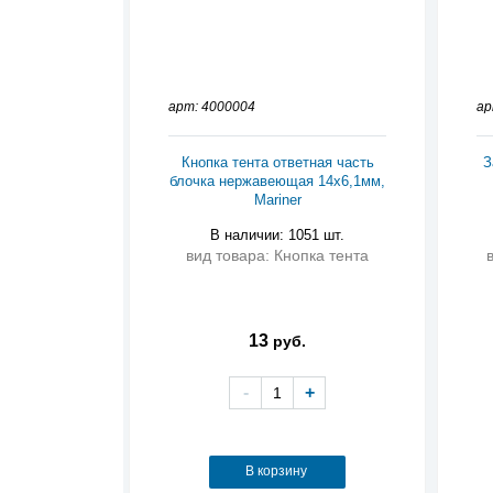
арт: 4000004
ар
Кнопка тента ответная часть
З
блочка нержавеющая 14х6,1мм,
Mariner
В наличии: 1051 шт.
вид товара: Кнопка тента
13
руб.
-
+
В корзину