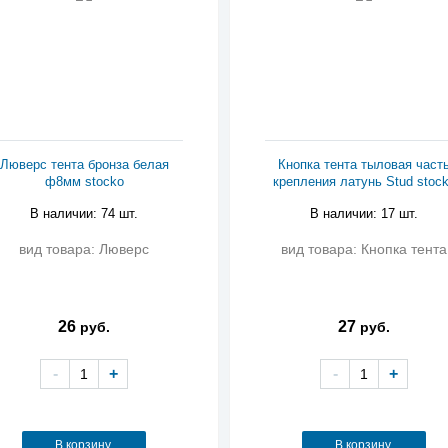
Люверс тента бронза белая
Кнопка тента тыловая част
ф8мм stocko
крепления латунь Stud stoc
В наличии: 74 шт.
В наличии: 17 шт.
вид товара: Люверс
вид товара: Кнопка тента
26
27
руб.
руб.
-
+
-
+
В корзину
В корзину