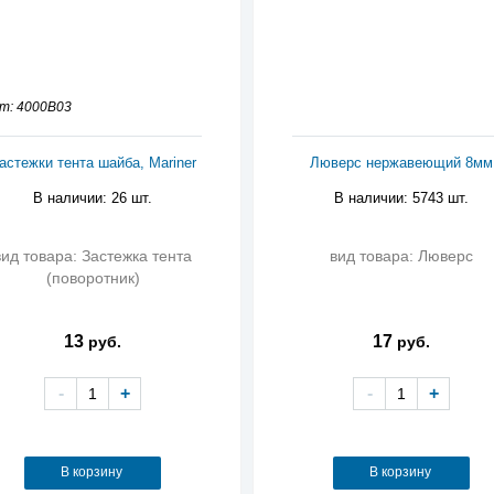
т: 4000B03
астежки тента шайба, Mariner
Люверс нержавеющий 8мм
В наличии: 26 шт.
В наличии: 5743 шт.
вид товара: Застежка тента
вид товара: Люверс
(поворотник)
13
17
руб.
руб.
-
+
-
+
В корзину
В корзину