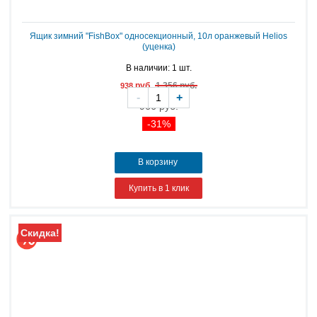
Ящик зимний "FishBox" односекционный, 10л оранжевый Helios
(уценка)
В наличии: 1 шт.
руб.
1 356 руб.
938
-
+
966 руб.
-31%
В корзину
Купить в 1 клик
Скидка!