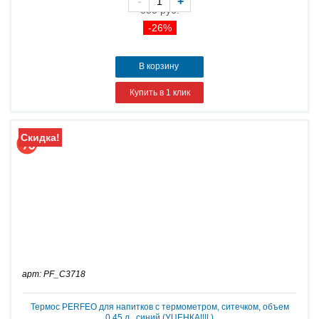
-
+
853 руб.
-26%
В корзину
Купить в 1 клик
Скидка!
арт: PF_C3718
Термос PERFEO для напитков с термометром, ситечком, объем
0,45 л., синий (УЦЕНКА!!!! )