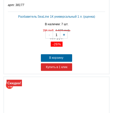
арт: 38177
Разбавитель SeaLine 1К универсальный 1 л. (уценка)
В наличии: 7 шт.
руб.
1 079 руб.
799
-
+
823 руб.
-26%
В корзину
Купить в 1 клик
Скидка!