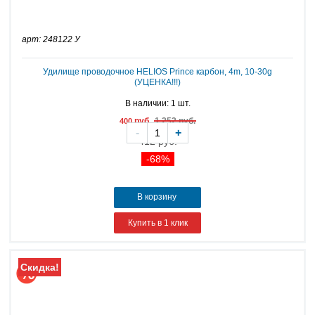
арт: 248122 У
Удилище проводочное HELIOS Prince карбон, 4m, 10-30g
(УЦЕНКА!!!)
В наличии: 1 шт.
руб.
1 252 руб.
400
-
+
412 руб.
-68%
В корзину
Купить в 1 клик
Скидка!