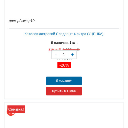
арт: pf-cws-p10
Котелок костровой Следопыт 4 литра (УЦЕНКА)
В наличии: 1 шт.
руб.
1 093 руб.
810
-
+
834 руб.
-26%
В корзину
Купить в 1 клик
Скидка!