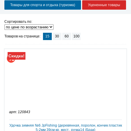
Товары для спорта и отдыха (туризма)
Уцененные товары
Сортировать по:
Товаров на странице:
15
30
60
100
Скидка!
арт: 120843
Удочка зимняя №6 JpFishing (деревянная, поролон, кончик пластик
5-2мм 39см кр. жест., ручка14 (Брак)