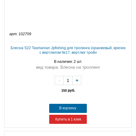
арт: 102709
Блесна S22 Tasmanian Jpfishing для тролинга (оранжевый, крючок
с вертлюгом №17, вертлюг тройн
В наличии: 2 шт.
вид товара: Блесна на троллинг
-
+
руб.
150
В корзину
Купить в 1 клик