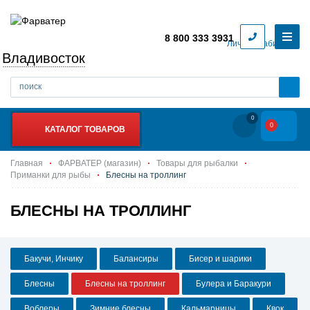
8 800 333 3931
Личный кабинет
Владивосток
0
0
КАТАЛОГ ТОВАРОВ
Главная
ФАРВАТЕР (магазин)
Товары для рыбалки
Приманки для рыбы
Блесны на троллинг
БЛЕСНЫ НА ТРОЛЛИНГ
Бакучи, Инчику
Балансиры
Бисер и шарики
Блесны
Блесны на троллинг
Булера и Баракури
Воблеры
Зимние блесны
Кальмарницы
Квок