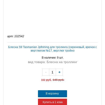
арт: 102542
Блесна S9 Tasmanian Jpfishing для тролинга (сиреневый, крючок с
вертлюгом №17, вертлюг тройно
В наличии: 9 шт.
вид товара: Блесна на троллинг
-
+
руб.
145 руб.
102
В корзину
Купить в 1 клик