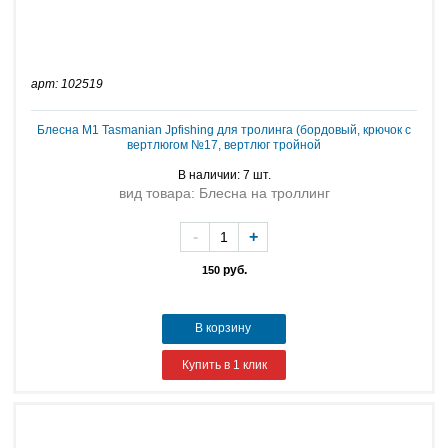
арт: 102519
Блесна M1 Tasmanian Jpfishing для тролинга (бордовый, крючок с
вертлюгом №17, вертлюг тройной
В наличии: 7 шт.
вид товара: Блесна на троллинг
-
+
руб.
150
В корзину
Купить в 1 клик