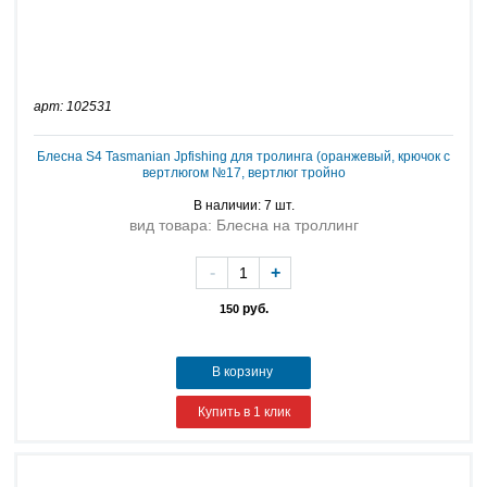
арт: 102531
Блесна S4 Tasmanian Jpfishing для тролинга (оранжевый, крючок с
вертлюгом №17, вертлюг тройно
В наличии: 7 шт.
вид товара: Блесна на троллинг
-
+
руб.
150
В корзину
Купить в 1 клик