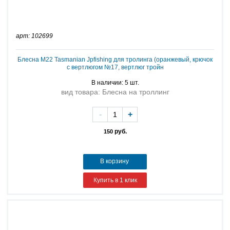
арт: 102699
Блесна M22 Tasmanian Jpfishing для тролинга (оранжевый, крючок
с вертлюгом №17, вертлюг тройн
В наличии: 5 шт.
вид товара: Блесна на троллинг
-
+
руб.
150
В корзину
Купить в 1 клик