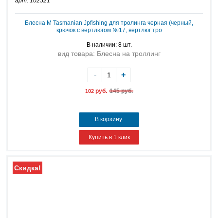
арт: 102521
Блесна M Tasmanian Jpfishing для тролинга черная (черный,
крючок с вертлюгом №17, вертлюг тро
В наличии: 8 шт.
вид товара: Блесна на троллинг
-
+
руб.
145 руб.
102
В корзину
Купить в 1 клик
Скидка!