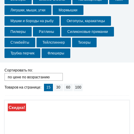
Лягушки, мыши, утки
Мормышки
Мушки и бороды на рыбу
Октопусы, каракатицы
Пилкеры
Ратлины
Силиконовые приманки
Стикбейты
Тейлспиннер
Тизеры
Трубка перчик
Флешеры
Сортировать по:
по цене по возрастанию
Товаров на странице:
15
30
60
100
Скидка!