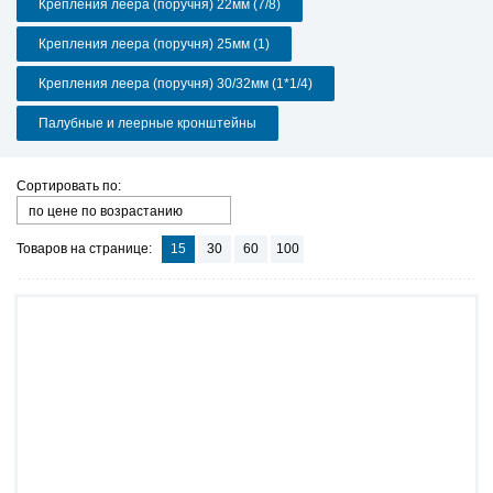
Крепления леера (поручня) 22мм (7/8)
Крепления леера (поручня) 25мм (1)
Крепления леера (поручня) 30/32мм (1*1/4)
Палубные и леерные кронштейны
Сортировать по:
по цене по возрастанию
Товаров на странице:
15
30
60
100