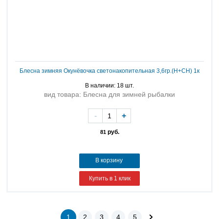
Блесна зимняя Окунёвочка светонакопительная 3,6гр.(Н+СН) 1к
В наличии: 18 шт.
вид товара: Блесна для зимней рыбалки
-
+
руб.
81
В корзину
Купить в 1 клик
1
2
3
4
5