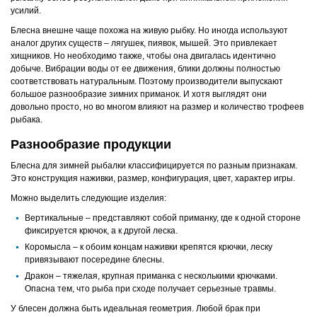
усилий.
Блесна внешне чаще похожа на живую рыбку. Но иногда используют
аналог других существ – лягушек, пиявок, мышей. Это привлекает
хищников. Но необходимо также, чтобы она двигалась идентично
добыче. Вибрации воды от ее движения, блики должны полностью
соответствовать натуральным. Поэтому производители выпускают
большое разнообразие зимних приманок. И хотя выглядят они
довольно просто, но во многом влияют на размер и количество трофеев
рыбака.
Разнообразие продукции
Блесна для зимней рыбалки классифицируется по разным признакам.
Это конструкция наживки, размер, конфигурация, цвет, характер игры.
Можно выделить следующие изделия:
Вертикальные – представляют собой приманку, где к одной стороне
фиксируется крючок, а к другой леска.
Коромысла – к обоим концам наживки крепятся крючки, леску
привязывают посередине блесны.
Дракон – тяжелая, крупная приманка с несколькими крючками.
Опасна тем, что рыба при сходе получает серьезные травмы.
У блесен должна быть идеальная геометрия. Любой брак при