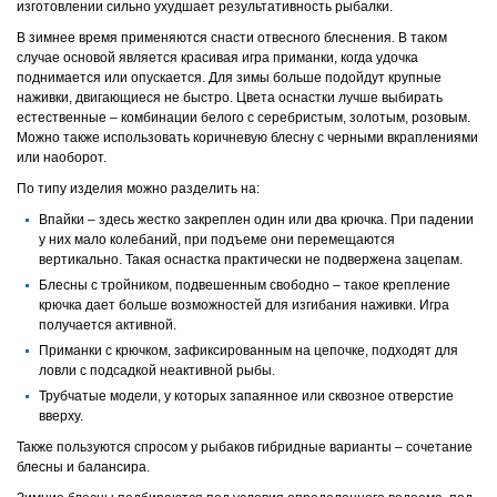
изготовлении сильно ухудшает результативность рыбалки.
В зимнее время применяются снасти отвесного блеснения. В таком
случае основой является красивая игра приманки, когда удочка
поднимается или опускается. Для зимы больше подойдут крупные
наживки, двигающиеся не быстро. Цвета оснастки лучше выбирать
естественные – комбинации белого с серебристым, золотым, розовым.
Можно также использовать коричневую блесну с черными вкраплениями
или наоборот.
По типу изделия можно разделить на:
Впайки – здесь жестко закреплен один или два крючка. При падении
у них мало колебаний, при подъеме они перемещаются
вертикально. Такая оснастка практически не подвержена зацепам.
Блесны с тройником, подвешенным свободно – такое крепление
крючка дает больше возможностей для изгибания наживки. Игра
получается активной.
Приманки с крючком, зафиксированным на цепочке, подходят для
ловли с подсадкой неактивной рыбы.
Трубчатые модели, у которых запаянное или сквозное отверстие
вверху.
Также пользуются спросом у рыбаков гибридные варианты – сочетание
блесны и балансира.