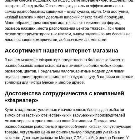
Зимние блесны подбираются под условия определенного водоема, под
конкретный вид рыбы. С их помощью довольно эффективно ловят
самых разнообразных хищников – щуку, судака, окуня. Они доступны,
каждый магазин имеет довольно широкий спектр такой продукции.
Многообразие приманок достигается за счет изменения формы,
размера наживки, места расположения центра тяжести. При ловле
можно экспериментировать с цветом, видом подвешивания блесны на
леске, оснащением крючками, добавочными элементами.
Ассортимент нашего интернет-магазина
В нашем магазине «Фарватер» представлено большое количество
разнообразных видов оснастки для зимней рыбалки любых форм,
размеров, цветов. Предлагаем малогабаритные модели для ловли
окуня, средние, крупные приманки на судака, щуку. В наличии полироли,
тряпочки для чистки блесен и многое другое.
Достоинства сотрудничества с компанией
«Фарватер»
Купить надежные, уловистые и качественные блесны для рыбалки
зимой от известных отечественных и зарубежных производителей
можно через интернет-магазин нашей компании. Предлагаем
разнообразные рыболовные приспособления, снасти, сопутствующие
товары. Актуальная цена на оригинальную продукцию указана в
каталоге. Доставим заказы по Москве, СПб, в любой регион России. У