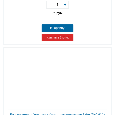
-
+
руб.
81
В корзину
Купить в 1 клик
Блесна зимняя "окуневочка"светонакопительная 3,6гр.(Л+СН) 1к