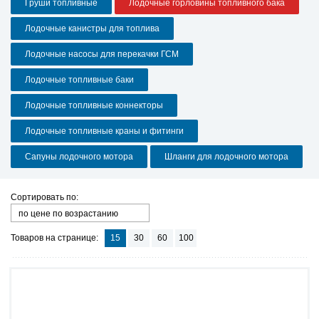
Груши топливные
Лодочные горловины топливного бака
Лодочные канистры для топлива
Лодочные насосы для перекачки ГСМ
Лодочные топливные баки
Лодочные топливные коннекторы
Лодочные топливные краны и фитинги
Сапуны лодочного мотора
Шланги для лодочного мотора
Сортировать по:
по цене по возрастанию
Товаров на странице:
15
30
60
100