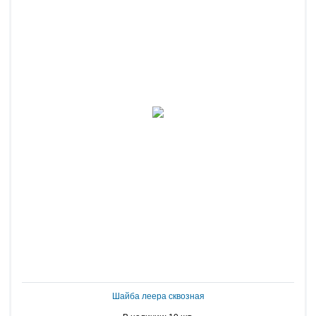
Шайба леера сквозная