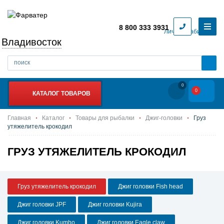
8 800 333 3931
Личный кабинет
Владивосток
0
0
КАТАЛОГ ТОВАРОВ
Главная
Каталог
Товары для рыбалки
Джиг-головки
Груз
утяжелитель крокодил
ГРУЗ УТЯЖЕЛИТЕЛЬ КРОКОДИЛ
Груз утяжелитель крокодил
Джиг головки Fish head
Джиг головки JPF
Джиг головки Kujira
Джиг головки Kumho
Джиг головки Eagle claw