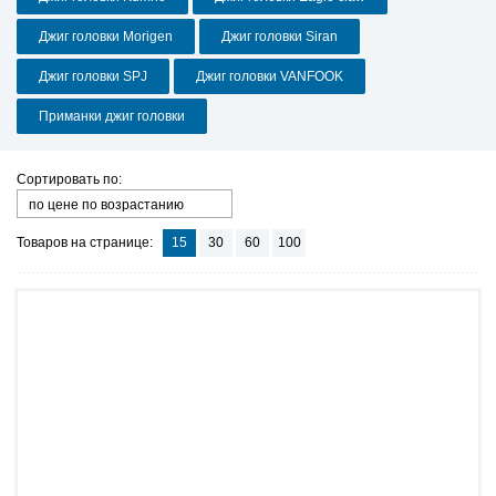
Джиг головки Morigen
Джиг головки Siran
Джиг головки SPJ
Джиг головки VANFOOK
Приманки джиг головки
Сортировать по:
по цене по возрастанию
Товаров на странице:
15
30
60
100