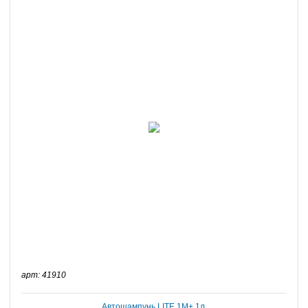
арт: 41910
Автошампунь LITE 1М+ 1л.