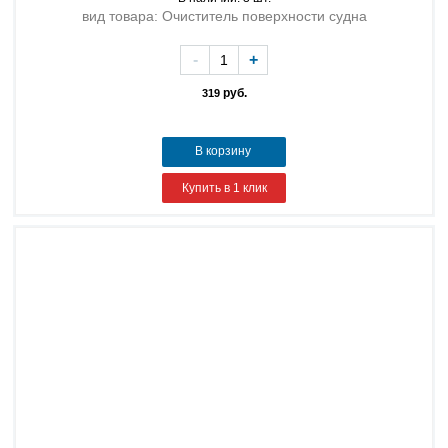
вид товара: Очиститель поверхности судна
-
+
руб.
319
В корзину
Купить в 1 клик