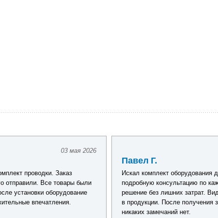
24 апреля 2026
Константин Ф.
лодочной электрики. Получил
Делаю покупки в Фарватере уже
омогли подобрать оптимальное
и то, что практически всегда н
ники действительно разбираются
заказывал снасти и аксессуары 
рил - качество отличное,
быстро, доставка не подвела, к