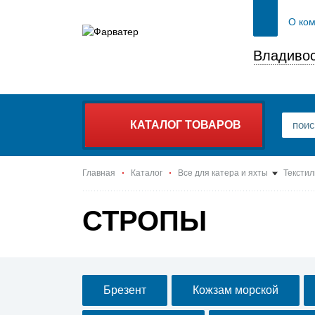
О ко
Владивос
КАТАЛОГ ТОВАРОВ
Главная
Каталог
Все для катера и яхты
Текстил
СТРОПЫ
Брезент
Кожзам морской