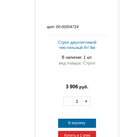
арт: 00-00004724
Строп двухпетлевой
текстильный 4т/ 6м
В наличии: 1 шт.
вид товара: Строп
3 906
руб.
-
+
В корзину
Купить в 1 клик