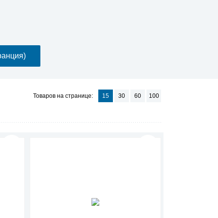
ранция)
Товаров на странице:
15
30
60
100