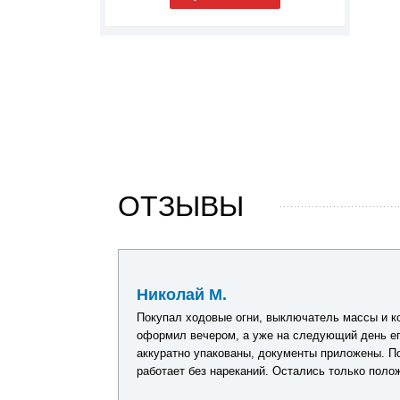
ОТЗЫВЫ
03 мая 2026
Павел Г.
и. Заказ
Искал комплект оборудования для обновления 
се товары были
подробную консультацию по каждому товару, п
 оборудование
решение без лишних затрат. Видно, что сотруд
атления.
в продукции. После получения заказа все прове
никаких замечаний нет.