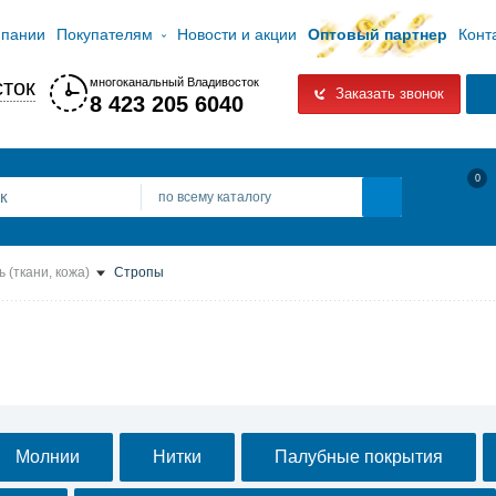
мпании
Покупателям
Новости и акции
Оптовый партнер
Конт
ток
многоканальный Владивосток
Заказать звонок
8 423 205 6040
0
по всему каталогу
ь (ткани, кожа)
Стропы
Молнии
Нитки
Палубные покрытия