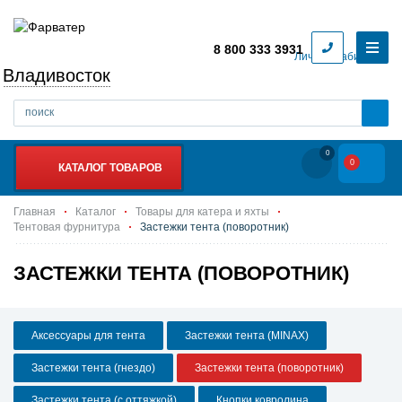
8 800 333 3931
Личный кабинет
Владивосток
0
0
КАТАЛОГ ТОВАРОВ
Главная
Каталог
Товары для катера и яхты
Тентовая фурнитура
Застежки тента (поворотник)
ЗАСТЕЖКИ ТЕНТА (ПОВОРОТНИК)
Аксессуары для тента
Застежки тента (MINAX)
Застежки тента (гнездо)
Застежки тента (поворотник)
Застежки тента (с оттяжкой)
Кнопки ковролина