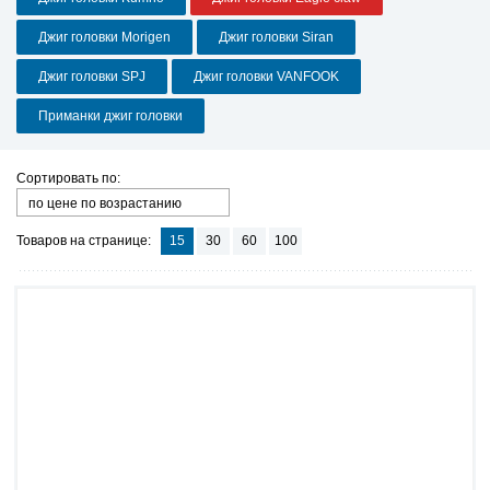
Джиг головки Morigen
Джиг головки Siran
Джиг головки SPJ
Джиг головки VANFOOK
Приманки джиг головки
Сортировать по:
по цене по возрастанию
Товаров на странице:
15
30
60
100