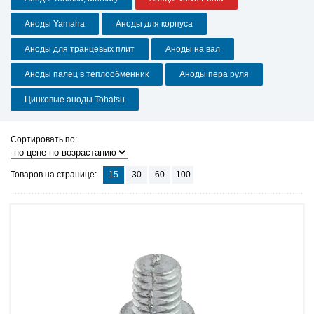
Аноды Yamaha
Аноды для корпуса
Аноды для транцевых плит
Аноды на вал
Аноды палец в теплообменник
Аноды пера руля
Цинковые аноды Tohatsu
Сортировать по:
Товаров на странице:
15
30
60
100