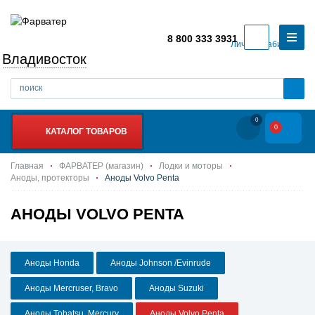
8 800 333 3931
Личный кабинет
Владивосток
0
0
КАТАЛОГ ТОВАРОВ
Главная
ФАРВАТЕР (магазин)
Лодки и моторы
Аноды, протекторы
Аноды Volvo Penta
АНОДЫ VOLVO PENTA
Аноды Honda
Аноды Johnson /Evinrude
Аноды Mercruser, Bravo
Аноды Suzuki
Аноды Tohatsu, Mercury
Аноды Volvo Penta