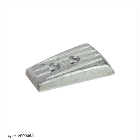
арт: VP0046A