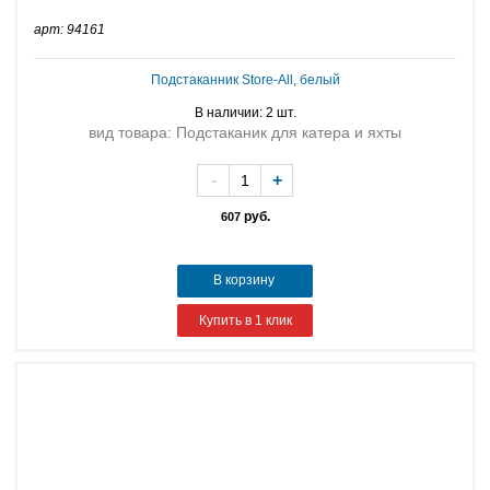
арт: 94161
Подстаканник Store-All, белый
В наличии: 2 шт.
вид товара: Подстаканик для катера и яхты
-
+
руб.
607
В корзину
Купить в 1 клик