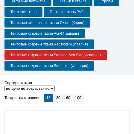
Палубные покрытия
Пленки и стекла
Стропы
Тентовая ткань
Тентовая ткань PVC
Тентовые стояночные ткани Oxford (Корея)
Тентовые ходовые ткани Acryl (Тайвань)
Тентовые ходовые ткани Recsystem (Италия)
Тентовые ходовые ткани Sauleda Sea Star (Испания)
Тентовые ходовые ткани Sunbrella (Франция)
Сортировать по:
Товаров на странице:
15
30
60
100