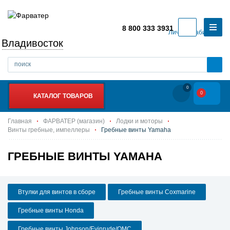
8 800 333 3931
Личный кабинет
Владивосток
0
0
КАТАЛОГ ТОВАРОВ
Главная
ФАРВАТЕР (магазин)
Лодки и моторы
Винты гребные, импеллеры
Гребные винты Yamaha
ГРЕБНЫЕ ВИНТЫ YAMAHA
Втулки для винтов в сборе
Гребные винты Coxmarine
Гребные винты Honda
Гребные винты Johnson/Evinrude/OMC