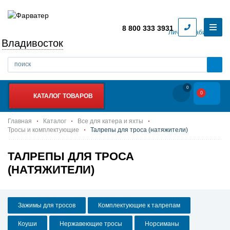
8 800 333 3931
Личный кабинет
Владивосток
0
0
КАТАЛОГ ТОВАРОВ
Главная
Каталог
Все для катера и яхты
Тросы и комплектующие
Талрепы для троса (натяжители)
ТАЛРЕПЫ ДЛЯ ТРОСА
(НАТЯЖИТЕЛИ)
Зажимы для тросов
Комплектующие к талрепам
Коуши
Нержавеющие тросы
Норсиманы