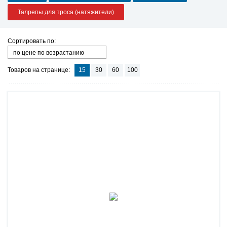
Талрепы для троса (натяжители)
Сортировать по:
по цене по возрастанию
Товаров на странице:
15
30
60
100