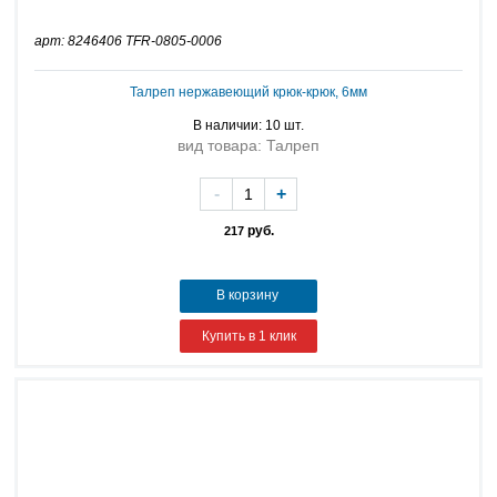
арт: 8246406 TFR-0805-0006
Талреп нержавеющий крюк-крюк, 6мм
В наличии: 10 шт.
вид товара: Талреп
-
+
руб.
217
В корзину
Купить в 1 клик