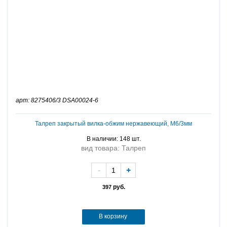
арт: 8275406/3 DSA00024-6
Талреп закрытый вилка-обжим нержавеющий, M6/3мм
В наличии: 148 шт.
вид товара: Талреп
-
+
руб.
397
В корзину