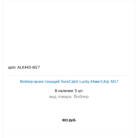
арт: ALK44S-M17
Воблер-крэнк тонущий SureCatch Lucky 44мм 5,6гр, M17
В наличии: 5 шт.
вид товара: Воблер
руб.
803