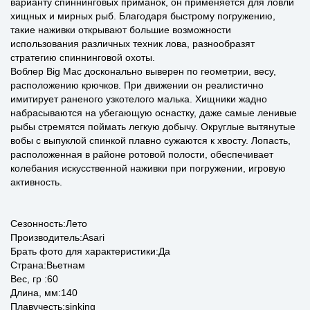
варианту спиннинговых приманок, он применяется для ловли
хищных и мирных рыб. Благодаря быстрому погружению,
такие наживки открывают большие возможности
использования различных техник лова, разнообразят
стратегию спиннинговой охоты.
Воблер Big Mac досконально выверен по геометрии, весу,
расположению крючков. При движении он реалистично
имитирует раненого узкотелого малька. Хищники жадно
набрасываются на убегающую оснастку, даже самые ленивые
рыбы стремятся поймать легкую добычу. Округлые вытянутые
вобы с выпуклой спинкой плавно сужаются к хвосту. Лопасть,
расположенная в районе ротовой полости, обеспечивает
колебания искусственной наживки при погружении, игровую
активность.
Сезонность:Лето
Производитель:Asari
Брать фото для характеристики:Да
Страна:Вьетнам
Вес, гр :60
Длина, мм:140
Плавучесть:sinking