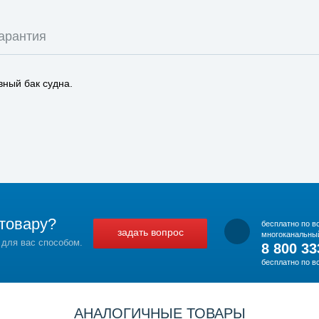
арантия
вный бак судна.
товару?
бесплатно по в
задать вопрос
многоканальны
 для вас способом.
8 800 33
бесплатно по в
АНАЛОГИЧНЫЕ ТОВАРЫ