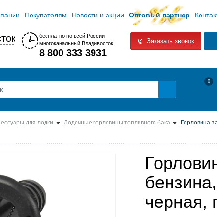
мпании
Покупателям
Новости и акции
Оптовый партнер
Контак
ток
бесплатно по всей России
Заказать звонок
многоканальный Владивосток
8 800 333 3931
0
сессуары для лодки
Лодочные горловины топливного бака
Горловина за
Горлови
бензина,
черная, 