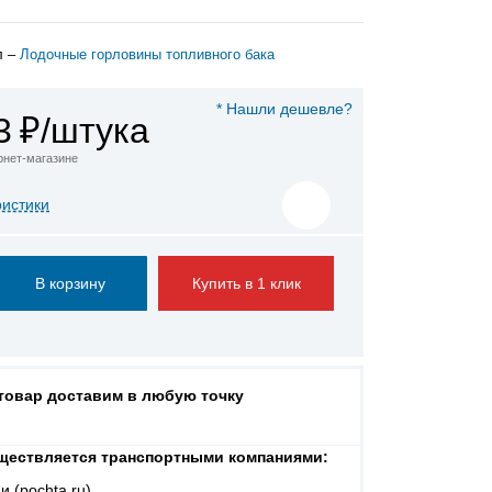
л –
Лодочные горловины топливного бака
* Нашли дешевле?
3
₽/штука
ернет-магазине
ристики
Купить в 1 клик
 товар доставим в любую точку
ществляется транспортными компаниями:
и (pochta.ru)