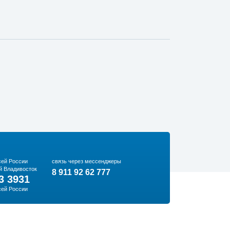
сей России
связь через мессенджеры
й Владивосток
8 911 92 62 777
3 3931
сей России