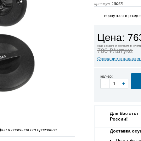
артикул:
15063
вернуться в разде
Цена: 76
при заказе и оплате в инт
786 ₽/штука
Описание и характе
кол-во:
-
+
Для Вас этот
России!
ии и описания от оригинала.
Доставка осу
Почта Росси