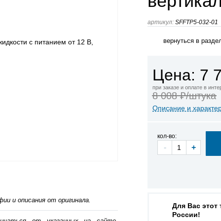
вертика
артикул:
SFFTP5-032-01
вернуться в разде
Цена: 7 
при заказе и оплате в инт
8 008 ₽/штука
Описание и характе
кол-во:
-
+
ии и описания от оригинала.
Для Вас этот
России!
личаться от указанных на сайте,