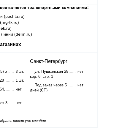
ществляется транспортными компаниями:
и (pochta.ru)
nrg-tk.ru)
ek.ru)
Линии (dellin.ru)
агазинах
Санкт-Петербург
 57Б
ул. Пушкинская 29
3 шт.
нет
кор. 6, стр. 1
 28
1 шт.
Под заказ через 5
нет
64,
нет
дней (СП)
ез 3
нет
забрать товар уже сегодня