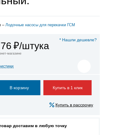
льный.
л –
Лодочные насосы для перекачки ГСМ
* Нашли дешевле?
776
₽/штука
ернет-магазине
ристики
Купить в 1 клик
Купить в рассрочку
 товар доставим в любую точку