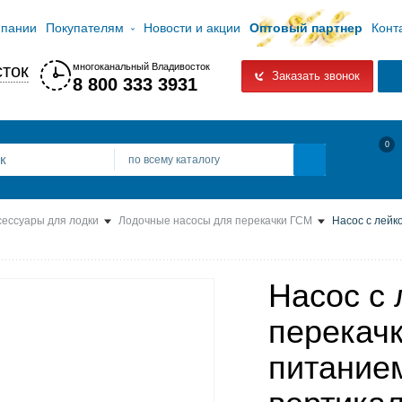
мпании
Покупателям
Новости и акции
Оптовый партнер
Конт
ток
многоканальный Владивосток
Заказать звонок
8 800 333 3931
0
по всему каталогу
сессуары для лодки
Лодочные насосы для перекачки ГСМ
Насос c лейко
Насос c 
перекачк
питанием