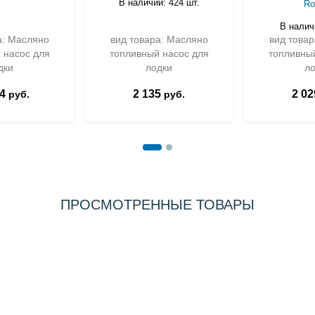
В наличии: 424 шт.
Ro
В налич
а: Масляно
вид товара: Масляно
вид това
 насос для
топливный насос для
топливны
дки
лодки
л
4
2 135
2 02
руб.
руб.
ПРОСМОТРЕННЫЕ ТОВАРЫ