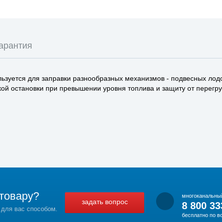
арантия
льзуется для заправки разнообразных механизмов - подвесных лодо
кой остановки при превышении уровня топлива и защиту от перегру
товару?
многоканальны
задать вопрос
8 800 33
 для вас способом.
бесплатно по в