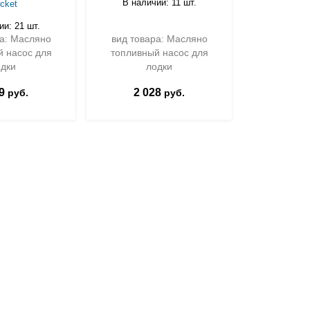
В наличии: 11 шт.
В нали
cket
ии: 21 шт.
ра: Масляно
вид товара: Масляно
вид това
й насос для
топливный насос для
топливны
одки
лодки
л
9
2 028
1 1
руб.
руб.