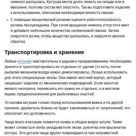
немного разошлась. Катушка могла долго лежать на складе или в
магазине, поэтому состав мог загустеть. Так вы подготовите изделие
к использованию, обеспечив необходимую вязкость смазки.
С помощью канцелярской резинки оцените работоспособность
ролика лесоукладчика. При тугом вращении немного отпустите винт
и добавьте небольшое количество силиконовой смазки. Затем
покрутите ролик, чтобы вещество разошлось, и закрутите крепеж
обратно.
Транспортировка и хранение
Любые
катушки
чувствительны к ударам и придавливаниям. Необходимо
хранить и транспортировать их отдельно от удочки (то есть, после
рыбалки механизм всегда нужно демонтировать). Лучше использовать
для этого специальные чехлы. Они имеют жесткий корпус, который
защищает изделие от механических повреждений. Если чехол их
мягкого неопрена, перевозить его нужно не отдельно, а в жестком
ящике, предназначенном для рыболовных снастей.
Установка катушки только перед использованием важна и по другой
причине: держатель бланка не будет заклиниваться от загрязнений, что
обеспечит его долговечность.
Чаще всего в катушке ломается ножка и ободок вокруг шпули. Также
может сломаться скоба укладывателя лески, рукоятка или крыльчатка
ротора. Эти детали чаще других повреждаются при неграмотной