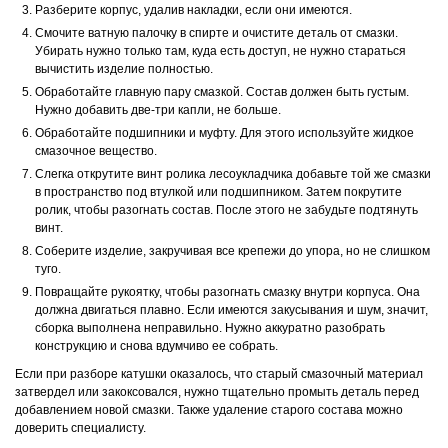
Разберите корпус, удалив накладки, если они имеются.
Смочите ватную палочку в спирте и очистите деталь от смазки.
Убирать нужно только там, куда есть доступ, не нужно стараться
вычистить изделие полностью.
Обработайте главную пару смазкой. Состав должен быть густым.
Нужно добавить две-три капли, не больше.
Обработайте подшипники и муфту. Для этого используйте жидкое
смазочное вещество.
Слегка открутите винт ролика лесоукладчика добавьте той же смазки
в пространство под втулкой или подшипником. Затем покрутите
ролик, чтобы разогнать состав. После этого не забудьте подтянуть
винт.
Соберите изделие, закручивая все крепежи до упора, но не слишком
туго.
Повращайте рукоятку, чтобы разогнать смазку внутри корпуса. Она
должна двигаться плавно. Если имеются закусывания и шум, значит,
сборка выполнена неправильно. Нужно аккуратно разобрать
конструкцию и снова вдумчиво ее собрать.
Если при разборе катушки оказалось, что старый смазочный материал
затвердел или закоксовался, нужно тщательно промыть деталь перед
добавлением новой смазки. Также удаление старого состава можно
доверить специалисту.