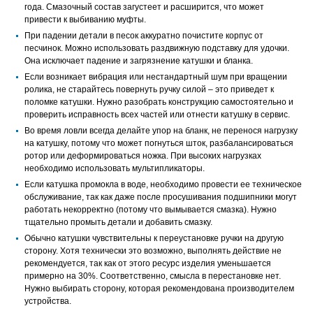
года. Смазочный состав загустеет и расширится, что может
привести к выбиванию муфты.
При падении детали в песок аккуратно почистите корпус от
песчинок. Можно использовать раздвижную подставку для удочки.
Она исключает падение и загрязнение катушки и бланка.
Если возникает вибрация или нестандартный шум при вращении
ролика, не старайтесь повернуть ручку силой – это приведет к
поломке катушки. Нужно разобрать конструкцию самостоятельно и
проверить исправность всех частей или отнести катушку в сервис.
Во время ловли всегда делайте упор на бланк, не перенося нагрузку
на катушку, потому что может погнуться шток, разбалансироваться
ротор или деформироваться ножка. При высоких нагрузках
необходимо использовать мультипликаторы.
Если катушка промокла в воде, необходимо провести ее техническое
обслуживание, так как даже после просушивания подшипники могут
работать некорректно (потому что вымывается смазка). Нужно
тщательно промыть детали и добавить смазку.
Обычно катушки чувствительны к переустановке ручки на другую
сторону. Хотя технически это возможно, выполнять действие не
рекомендуется, так как от этого ресурс изделия уменьшается
примерно на 30%. Соответственно, смысла в перестановке нет.
Нужно выбирать сторону, которая рекомендована производителем
устройства.