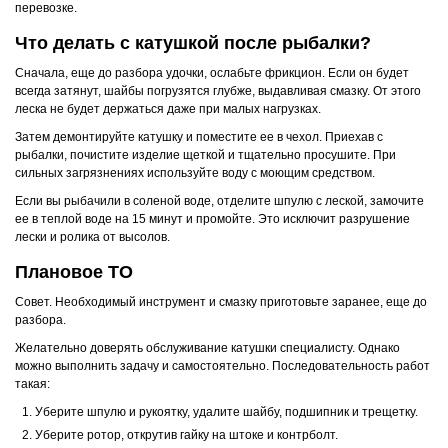
перевозке.
Что делать с катушкой после рыбалки?
Сначала, еще до разбора удочки, ослабьте фрикцион. Если он будет
всегда затянут, шайбы погрузятся глубже, выдавливая смазку. От этого
леска не будет держаться даже при малых нагрузках.
Затем демонтируйте катушку и поместите ее в чехол. Приехав с
рыбалки, почистите изделие щеткой и тщательно просушите. При
сильных загрязнениях используйте воду с моющим средством.
Если вы рыбачили в соленой воде, отделите шпулю с леской, замочите
ее в теплой воде на 15 минут и промойте. Это исключит разрушение
лески и ролика от высолов.
Плановое ТО
Совет. Необходимый инструмент и смазку приготовьте заранее, еще до
разбора.
Желательно доверять обслуживание катушки специалисту. Однако
можно выполнить задачу и самостоятельно. Последовательность работ
такая:
Уберите шпулю и рукоятку, удалите шайбу, подшипник и трещетку.
Уберите ротор, открутив гайку на штоке и контрболт.