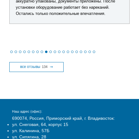
риложены. После
решение без лишних затрат. Видно, что сот
ез нареканий.
действительно разбираются в продукции. П
ечатления.
получения заказа все проверил - качество 
никаких замечаний нет.
все отзывы
134
Наш адрес (офис):
690074, Россия, Приморский край, г. Владивосток:
ул. Снеговая, 64, корпус 15
ул. Калинина, 57Б
ул. Сипягина, 28