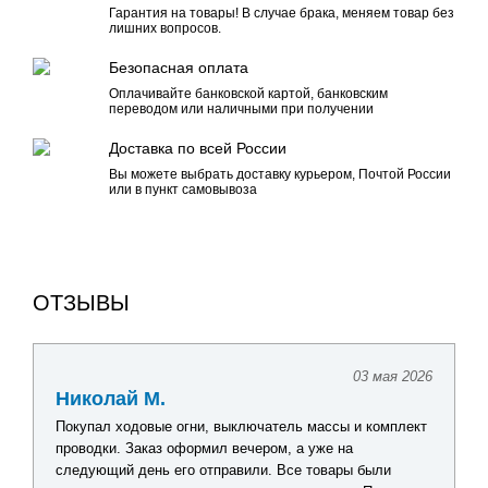
Гарантия на товары! В случае брака, меняем товар без
лишних вопросов.
Безопасная оплата
Оплачивайте банковской картой, банковским
переводом или наличными при получении
Доставка по всей России
Вы можете выбрать доставку курьером, Почтой России
или в пункт самовывоза
ОТЗЫВЫ
03 мая 2026
24
Павел Г.
ь массы и комплект
Искал комплект оборудования для обновле
а уже на
лодочной электрики. Получил подробную к
е товары были
по каждому товару, помогли подобрать опт