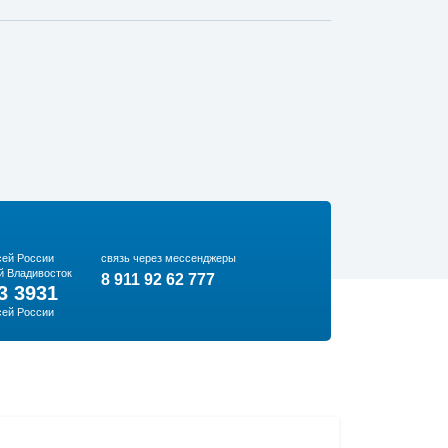
сей России
связь через мессенджеры
й Владивосток
8 911 92 62 777
3 3931
сей России