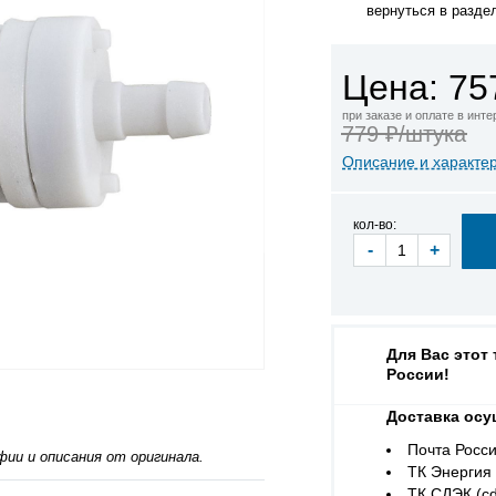
вернуться в разде
Цена: 75
при заказе и оплате в инт
779 ₽/штука
Описание и характе
кол-во:
-
+
Для Вас этот
России!
Доставка осу
Почта Росси
ии и описания от оригинала.
ТК Энергия (
ТК СДЭК (cd