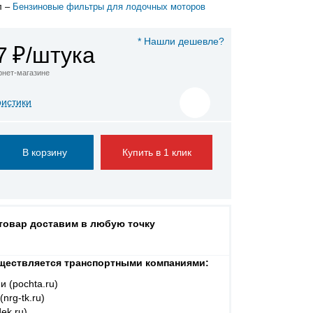
л –
Бензиновые фильтры для лодочных моторов
* Нашли дешевле?
7
₽/штука
ернет-магазине
ристики
Купить в 1 клик
 товар доставим в любую точку
ществляется транспортными компаниями:
и (pochta.ru)
nrg-tk.ru)
ek.ru)