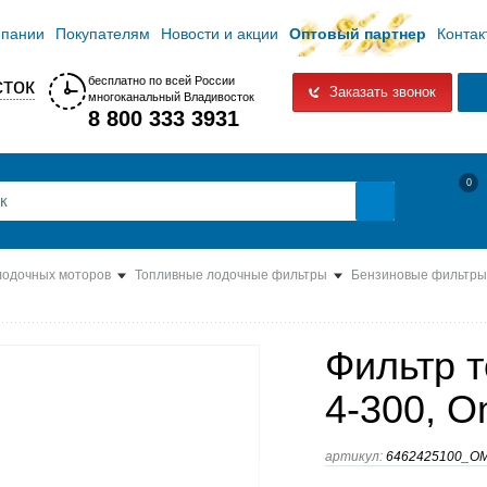
мпании
Покупателям
Новости и акции
Оптовый партнер
Контак
ток
бесплатно по всей России
Заказать звонок
многоканальный Владивосток
8 800 333 3931
0
лодочных моторов
Топливные лодочные фильтры
Бензиновые фильтры
Фильтр 
4-300, 
артикул:
6462425100_O