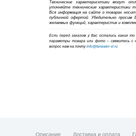
Технические характерисктики могут от
уточняйте технические характеристики т
Вся информация на сайте о товарах носит
публичной офертой. Убедительно просим В
желаемых функций, характеристик и компле
Если перед заказом у Вас остались какие т
параметры товара или фото – cвяжитесь с 
вопрос нам на почту
info@farwater-vl.ru
Описание
Доставка и оплата
Г