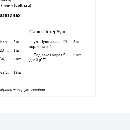
Линии (dellin.ru)
агазинах
Санкт-Петербург
 57Б
ул. Пушкинская 29
2 шт.
3 шт.
кор. 6, стр. 1
 28
1 шт.
Под заказ через 5
6 шт.
64,
2 шт.
дней (СП)
ез 3
13 шт.
забрать товар уже сегодня