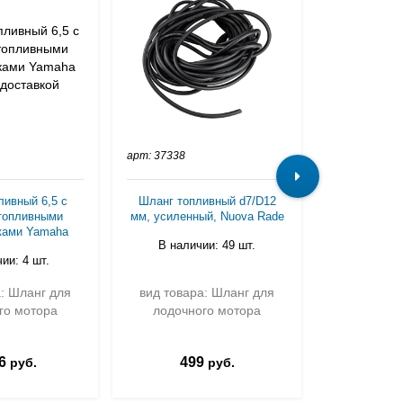
арт: 37338
арт: C24631
ливный 6,5 с
Шланг топливный d7/D12
Шланг топл
 топливными
мм, усиленный, Nuova Rade
мм с груше
ками Yamaha
переходн
В наличии: 49 шт.
ии: 4 шт.
В нали
а: Шланг для
вид товара: Шланг для
вид товар
го мотора
лодочного мотора
лодочн
6
499
2 3
руб.
руб.