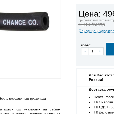
Цена: 49
при заказе и оплате в инт
510 ₽/Метр
Описание и характе
кол-во:
-
+
Для Вас этот
России!
Доставка осу
Почта Росси
ии и описания от оригинала.
ТК Энергия (
ТК СДЭК (cd
личаться от указанных на сайте,
ТК Деловые 
овара на момент покупки и оплаты.