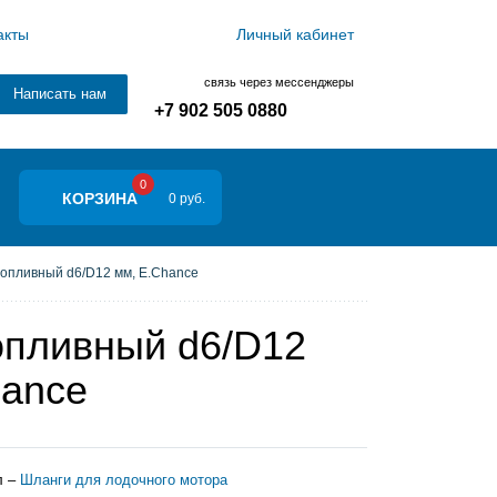
акты
Личный кабинет
связь через мессенджеры
Написать нам
+7 902 505 0880
0
КОРЗИНА
0 руб.
опливный d6/D12 мм, E.Chance
опливный d6/D12
hance
л –
Шланги для лодочного мотора