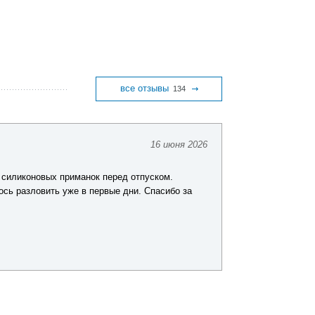
все отзывы
134
16 июня 2026
Юрий Ш.
 силиконовых приманок перед отпуском.
Заказывал комп
ось разловить уже в первые дни. Спасибо за
хорошего качест
покупкой.