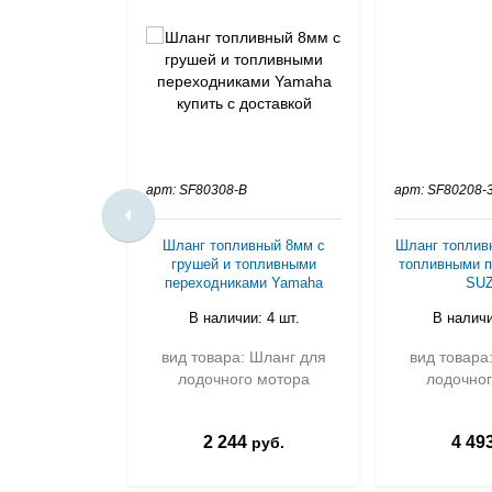
арт: SF80308-B
арт: SF80208-
Шланг топливный 8мм с
Шланг топливн
грушей и топливными
топливными п
переходниками Yamaha
SUZ
В наличии: 4 шт.
В наличи
вид товара: Шланг для
вид товара
лодочного мотора
лодочног
2 244
4 49
руб.