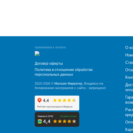
принимаем к оплате:
О к
Нов
Ста
Договор оферты
Политика в отношении обработки
Отз
персональных данных
Кон
2010-2026 ©
Магазин Фарватер
, Владивосток
Дос
Копирование материалов с сайта - запрещено!
опл
Гара
воз
Рас
кре
Опт
Кар