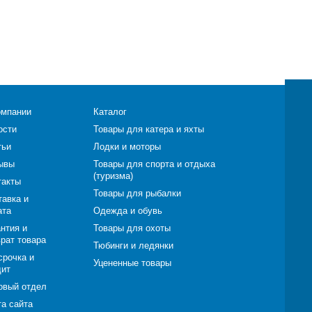
омпании
Каталог
ости
Товары для катера и яхты
тьи
Лодки и моторы
ывы
Товары для спорта и отдыха
(туризма)
такты
Товары для рыбалки
тавка и
ата
Одежда и обувь
нтия и
Товары для охоты
врат товара
Тюбинги и ледянки
срочка и
Уцененные товары
дит
овый отдел
та сайта