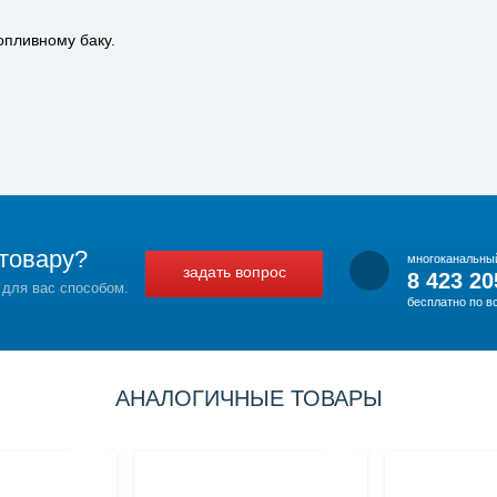
опливному баку.
товару?
многоканальны
задать вопрос
8 423 20
 для вас способом.
бесплатно по в
АНАЛОГИЧНЫЕ ТОВАРЫ