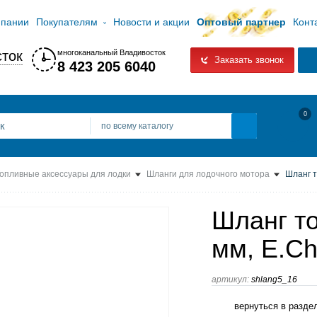
мпании
Покупателям
Новости и акции
Оптовый партнер
Конт
ток
многоканальный Владивосток
Заказать звонок
8 423 205 6040
0
по всему каталогу
опливные аксессуары для лодки
Шланги для лодочного мотора
Шланг т
Шланг т
мм, E.C
артикул:
shlang5_16
вернуться в разде