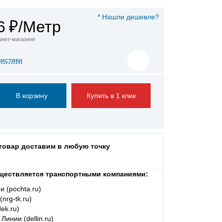
* Нашли дешевле?
6
₽/Метр
ернет-магазине
ристики
Купить в 1 клик
 товар доставим в любую точку
ществляется транспортными компаниями:
и (pochta.ru)
nrg-tk.ru)
ek.ru)
Линии (dellin.ru)