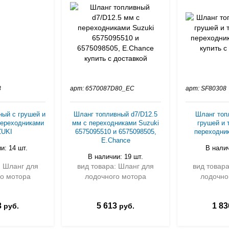
3
арт: 6570087D80_EC
арт: SF80308
ый с грушей и
Шланг топливный d7/D12.5
Шланг топ
ереходниками
мм с переходниками Suzuki
грушей и
UKI
6575095510 и 6575098505,
переходни
E.Chance
и: 14 шт.
В налич
В наличии: 19 шт.
: Шланг для
вид товара: Шланг для
вид товар
о мотора
лодочного мотора
лодочно
3
5 613
1 83
руб.
руб.