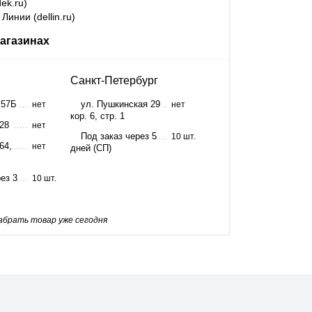
ek.ru)
Линии (dellin.ru)
агазинах
Санкт-Петербург
 57Б
ул. Пушкинская 29
нет
нет
кор. 6, стр. 1
 28
нет
Под заказ через 5
10 шт.
64,
нет
дней (СП)
ез 3
10 шт.
забрать товар уже сегодня