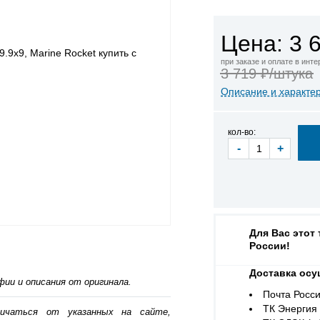
Цена: 3 
при заказе и оплате в инт
3 719 ₽/штука
Описание и характе
кол-во:
-
+
Для Вас этот
России!
Доставка осу
ии и описания от оригинала.
Почта Росси
ТК Энергия (
личаться от указанных на сайте,