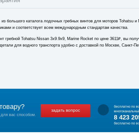
арантия
из большого каталога лодочных гребных винтов для моторов Tohatsu и 
иками и соответствует всем международным стандартам качества.
т гребной Tohatsu Nissan 3x9.9x9, Marine Rocket по цене 3611₽, вы пол
 детали для водного транспорта удобно с доставкой по Москве, Санкт-Пе
товару?
бесплатно по в
задать вопрос
многоканальны
 для вас способом.
8 423 20
бесплатно по в