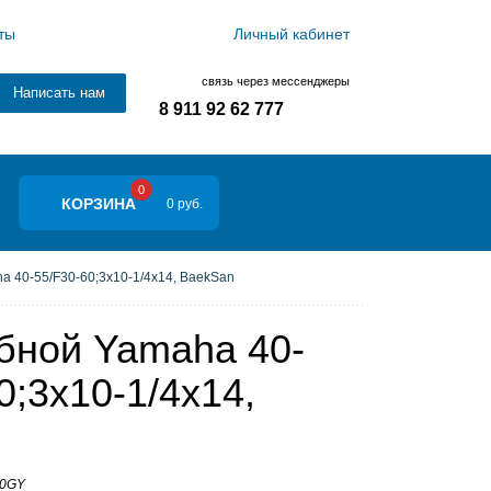
ты
Личный кабинет
связь через мессенджеры
Написать нам
8 911 92 62 777
0
КОРЗИНА
0 руб.
a 40-55/F30-60;3x10-1/4x14, BaekSan
бной Yamaha 40-
0;3x10-1/4x14,
00GY