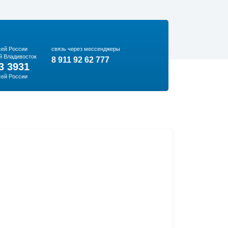
сей России
связь через мессенджеры
й Владивосток
8 911 92 62 777
3 3931
сей России