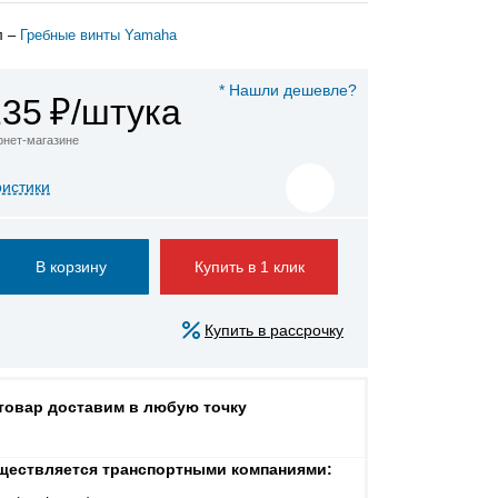
л –
Гребные винты Yamaha
* Нашли дешевле?
135
₽/штука
ернет-магазине
ристики
Купить в 1 клик
Купить в рассрочку
 товар доставим в любую точку
ществляется транспортными компаниями: