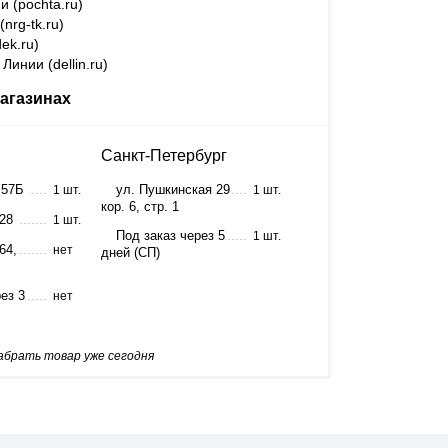
и (pochta.ru)
nrg-tk.ru)
ek.ru)
Линии (dellin.ru)
агазинах
Санкт-Петербург
 57Б
ул. Пушкинская 29
1 шт.
1 шт.
кор. 6, стр. 1
 28
1 шт.
Под заказ через 5
1 шт.
64,
нет
дней (СП)
ез 3
нет
забрать товар уже сегодня