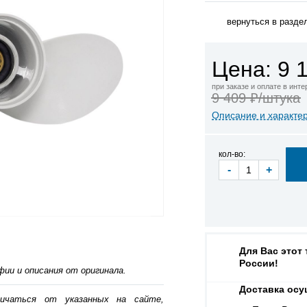
вернуться в разде
Цена: 9 
при заказе и оплате в инт
9 409 ₽/штука
Описание и характе
кол-во:
-
+
Для Вас этот
России!
ии и описания от оригинала.
Доставка осу
личаться от указанных на сайте,