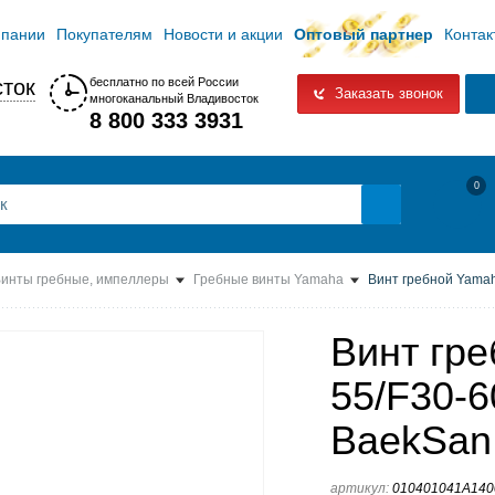
мпании
Покупателям
Новости и акции
Оптовый партнер
Контак
ток
бесплатно по всей России
Заказать звонок
многоканальный Владивосток
8 800 333 3931
0
инты гребные, импеллеры
Гребные винты Yamaha
Винт гребной Yamah
Винт гре
55/F30-6
BaekSan
артикул:
010401041A14