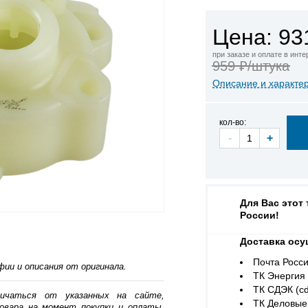
Цена: 93
при заказе и оплате в инт
959 ₽/штука
Описание и характе
кол-во:
-
+
Для Вас этот
России!
Доставка осу
Почта Росси
ии и описания от оригинала.
ТК Энергия (
ТК СДЭК (cd
личаться от указанных на сайте,
ТК Деловые 
овара на момент покупки и оплаты.