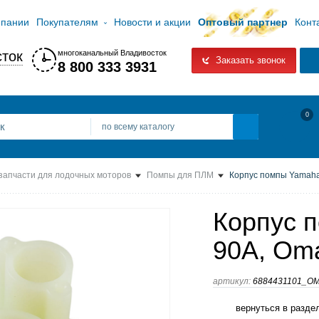
мпании
Покупателям
Новости и акции
Оптовый партнер
Конт
ток
многоканальный Владивосток
Заказать звонок
8 800 333 3931
0
по всему каталогу
 запчасти для лодочных моторов
Помпы для ПЛМ
Корпус помпы Yamaha
Корпус 
90A, Om
артикул:
6884431101_O
вернуться в разде