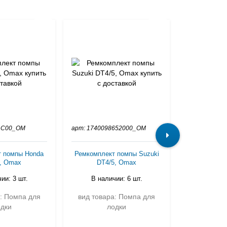
81C00_OM
арт: 1740098652000_OM
арт: 43055A
т помпы Honda
Ремкомплект помпы Suzuki
Ремкомпле
, Omax
DT4/5, Omax
помпы Mercu
ии: 3 шт.
В наличии: 6 шт.
В нали
а: Помпа для
вид товара: Помпа для
вид товар
одки
лодки
л