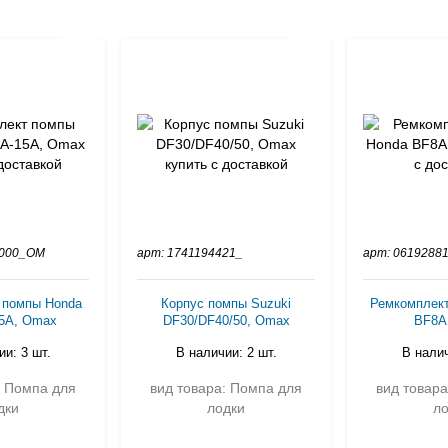
4000_OM
арт: 1741194421_
арт: 061928
 помпы Honda
Корпус помпы Suzuki
Ремкомплек
5A, Omax
DF30/DF40/50, Omax
BF8A
и: 3 шт.
В наличии: 2 шт.
В налич
: Помпа для
вид товара: Помпа для
вид товар
дки
лодки
л