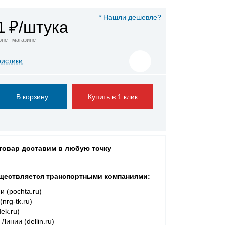
* Нашли дешевле?
1
₽/штука
ернет-магазине
ристики
Купить в 1 клик
 товар доставим в любую точку
ществляется транспортными компаниями:
и (pochta.ru)
nrg-tk.ru)
ek.ru)
Линии (dellin.ru)