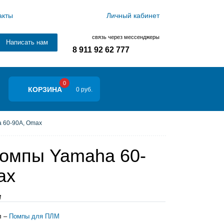
акты
Личный кабинет
связь через мессенджеры
Написать нам
8 911 92 62 777
0
КОРЗИНА
0 руб.
 60-90A, Omax
помпы Yamaha 60-
ax
M
л –
Помпы для ПЛМ