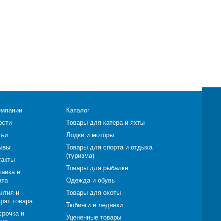
омпании
Каталог
ости
Товары для катера и яхты
тьи
Лодки и моторы
ывы
Товары для спорта и отдыха
(туризма)
такты
Товары для рыбалки
тавка и
ата
Одежда и обувь
нтия и
Товары для охоты
врат товара
Тюбинги и ледянки
срочка и
Уцененные товары