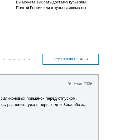
Вы можете выбрать доставку курьером,
Почтой России или в пункт самовывоза
все отзывы
134
16 июня 2026
Юрий Ш.
 силиконовых приманок перед отпуском.
Заказывал комп
ось разловить уже в первые дни. Спасибо за
хорошего качест
покупкой.