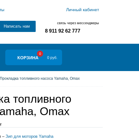
ты
Личный кабинет
связь через мессенджеры
Написать нам
8 911 92 62 777
0
КОРЗИНА
0 руб.
Прокладка топливного насоса Yamaha, Omax
ка топливного
Yamaha, Omax
M
л –
Зип для моторов Yamaha