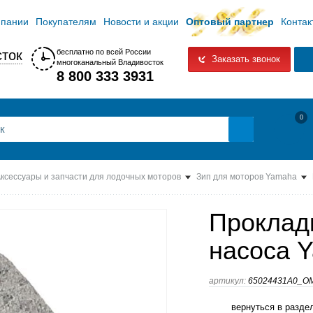
мпании
Покупателям
Новости и акции
Оптовый партнер
Контак
ток
бесплатно по всей России
Заказать звонок
многоканальный Владивосток
8 800 333 3931
0
ксессуары и запчасти для лодочных моторов
Зип для моторов Yamaha
Проклад
насоса 
артикул:
65024431A0_O
вернуться в разде