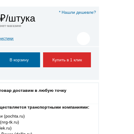
* Нашли дешевле?
₽/штука
ернет-магазине
ристики
Купить в 1 клик
 товар доставим в любую точку
ществляется транспортными компаниями:
и (pochta.ru)
nrg-tk.ru)
ek.ru)