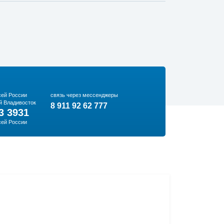
сей России
связь через мессенджеры
й Владивосток
8 911 92 62 777
3 3931
сей России