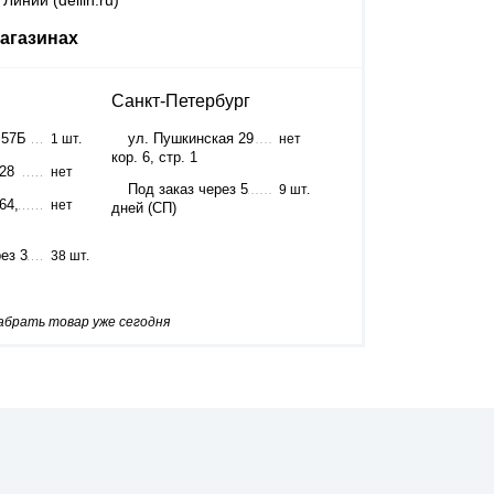
Линии (dellin.ru)
агазинах
Санкт-Петербург
 57Б
ул. Пушкинская 29
1 шт.
нет
кор. 6, стр. 1
 28
нет
Под заказ через 5
9 шт.
64,
нет
дней (СП)
ез 3
38 шт.
забрать товар уже сегодня