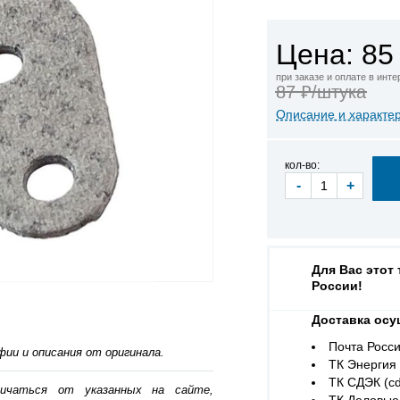
Цена: 85
при заказе и оплате в инт
87 ₽/штука
Описание и характе
кол-во:
-
+
Для Вас этот
России!
Доставка осу
Почта Росси
ии и описания от оригинала.
ТК Энергия (
ТК СДЭК (cd
личаться от указанных на сайте,