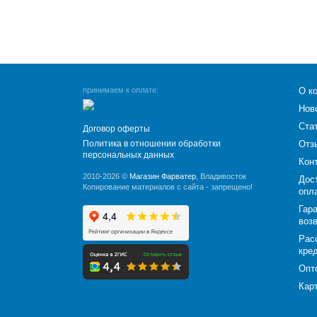
принимаем к оплате:
О к
Нов
Ста
Договор оферты
Политика в отношении обработки
Отз
персональных данных
Кон
2010-2026 ©
Магазин Фарватер
, Владивосток
Дос
Копирование материалов с сайта - запрещено!
опл
Гара
воз
Рас
кре
Опт
Кар