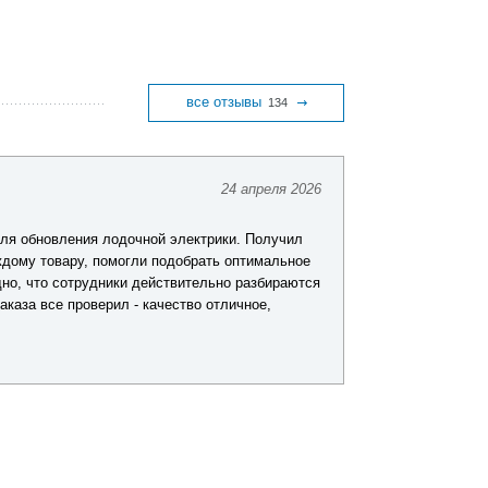
все отзывы
134
24 апреля 2026
Константин Ф.
я лодочной электрики. Получил
Делаю покупки в Фарватере у
 помогли подобрать оптимальное
и то, что практически всегда
удники действительно разбираются
заказывал снасти и аксессуар
верил - качество отличное,
быстро, доставка не подвела,