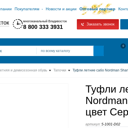
мпании
Покупателям
Новости и акции
Оптовый партнер
Конт
ток
многоканальный Владивосток
Заказать звонок
8 800 333 3931
0
по всему каталогу
етняя и демисезонная обувь
Тапочки
Туфли летние сабо Nordman Shark
Туфли л
Nordman 
цвет Се
артикул:
5-1001-D02