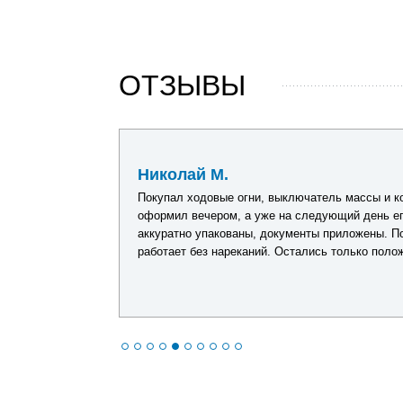
ОТЗЫВЫ
026
Николай М.
Покупал ходовые огни, выключатель массы и комплект прово
оформил вечером, а уже на следующий день его отправили.
аккуратно упакованы, документы приложены. После установ
работает без нареканий. Остались только положительные вп