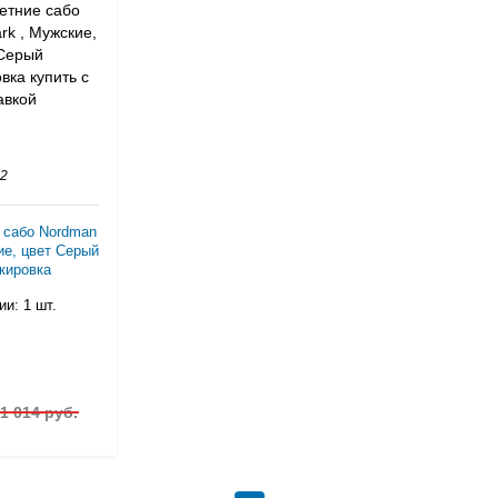
02
 сабо Nordman
ие, цвет Серый
кировка
и: 1 шт.
1 014 руб.