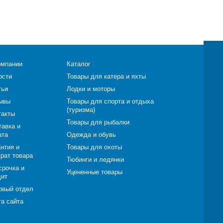
омпании
Каталог
ости
Товары для катера и яхты
тьи
Лодки и моторы
ывы
Товары для спорта и отдыха
(туризма)
такты
Товары для рыбалки
тавка и
ата
Одежда и обувь
нтия и
Товары для охоты
врат товара
Тюбинги и ледянки
срочка и
Уцененные товары
дит
овый отдел
та сайта