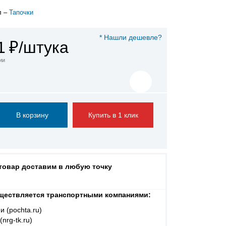
л –
Тапочки
* Нашли дешевле?
1
₽/штука
ии
Купить в 1 клик
 товар доставим в любую точку
ществляется транспортными компаниями:
и (pochta.ru)
nrg-tk.ru)