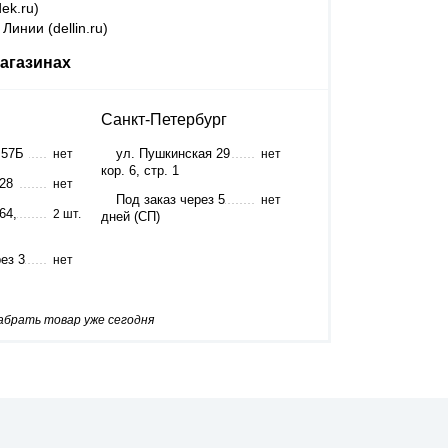
ek.ru)
Линии (dellin.ru)
агазинах
Санкт-Петербург
 57Б
ул. Пушкинская 29
нет
нет
кор. 6, стр. 1
 28
нет
Под заказ через 5
нет
64,
2 шт.
дней (СП)
ез 3
нет
забрать товар уже сегодня