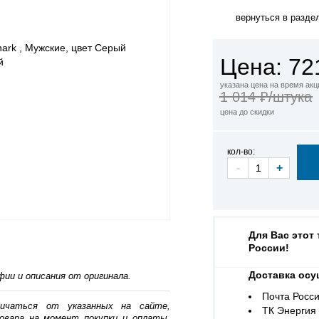
вернуться в разде
Цена: 72
указана цена на время акц
1 014 ₽/штука
цена до скидки
кол-во:
-
+
Для Вас этот
России!
Доставка осу
ии и описания от оригинала.
Почта Росси
личаться от указанных на сайте,
ТК Энергия (
овара на момент покупки и оплаты.