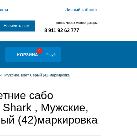
акты
Личный кабинет
связь через мессенджеры
Написать нам
8 911 92 62 777
0
КОРЗИНА
0 руб.
 , Мужские, цвет Серый (42)маркировка
етние сабо
Shark , Мужские,
рый (42)маркировка