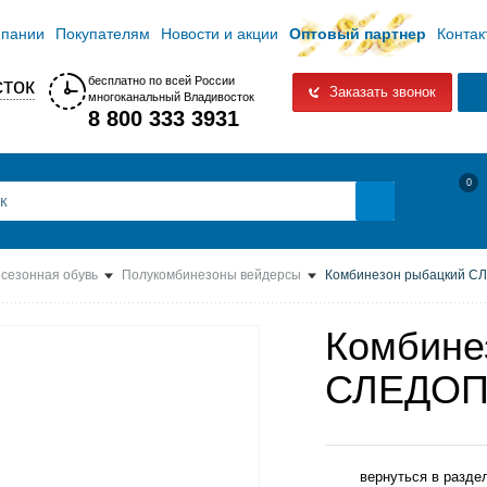
мпании
Покупателям
Новости и акции
Оптовый партнер
Контак
ток
бесплатно по всей России
Заказать звонок
многоканальный Владивосток
8 800 333 3931
0
исезонная обувь
Полукомбинезоны вейдерсы
Комбинезон рыбацкий С
Комбине
СЛЕДОП
вернуться в разде