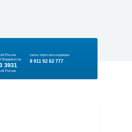
сей России
связь через мессенджеры
й Владивосток
8 911 92 62 777
3 3931
сей России