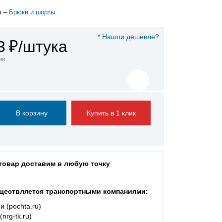
л –
Брюки и шорты
* Нашли дешевле?
3
₽/штука
ии
Купить в 1 клик
 товар доставим в любую точку
ществляется транспортными компаниями:
и (pochta.ru)
nrg-tk.ru)