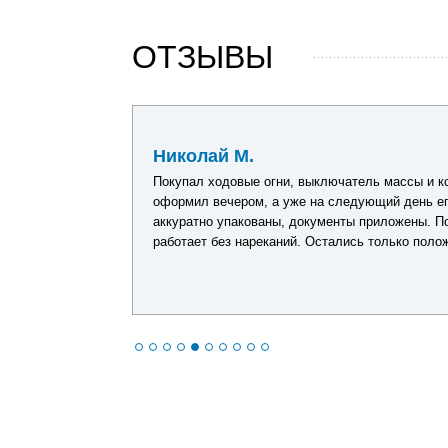
ОТЗЫВЫ
17 мая 2026
Николай М.
аров. Размер
Покупал ходовые огни, выключатель массы и к
е швы
оформил вечером, а уже на следующий день ег
 Уже успел
аккуратно упакованы, документы приложены. П
оправдал
работает без нареканий. Остались только поло