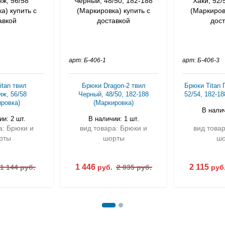
арт: Б-406-1
арт: Б-406-3
tan твил
Брюки Dragon-2 твил
Брюки Titan 
ж, 56/58
Черный, 48/50, 182-188
52/54, 182-1
ровка)
(Маркировка)
В налич
и: 2 шт.
В наличии: 1 шт.
а: Брюки и
вид товара: Брюки и
вид това
рты
шорты
шо
1 446
2 115
1 144 руб.
руб.
2 035 руб.
руб