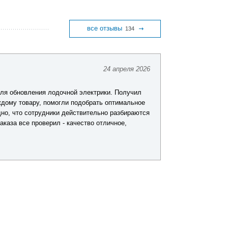
все отзывы
134
24 апреля 2026
Константин
ля обновления лодочной электрики. Получил
Делаю покупки в
дому товару, помогли подобрать оптимальное
и то, что практ
дно, что сотрудники действительно разбираются
заказывал снаст
аказа все проверил - качество отличное,
быстро, доставк