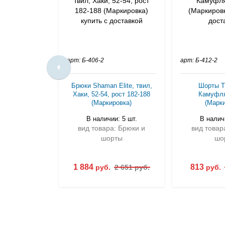
арт: Б-406-2
арт: Б-412-2
Брюки Shaman Elite, твил,
Шорты Ti
Хаки, 52-54, рост 182-188
Камуфля
(Маркировка)
(Марки
В наличии: 5 шт.
В наличи
вид товара: Брюки и
вид товар
шорты
шо
1 884
813
руб.
2 651 руб.
руб.