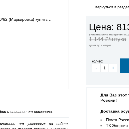
вернуться в разде
Цена: 81
указана цена на время акц
1 144 ₽/штука
цена до скидки
кол-во:
-
+
Для Вас этот
России!
Доставка осу
ии и описания от оригинала.
Почта Росси
личаться от указанных на сайте,
ТК Энергия (
овара на момент покупки и оплаты.