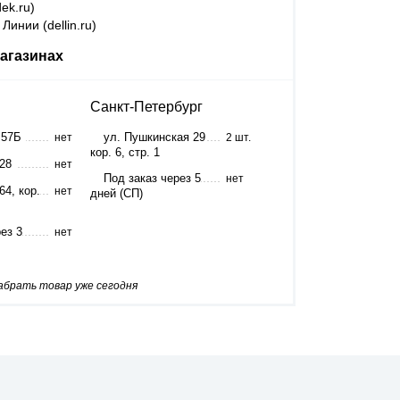
ek.ru)
Линии (dellin.ru)
агазинах
Санкт-Петербург
 57Б
ул. Пушкинская 29
нет
2 шт.
кор. 6, стр. 1
 28
нет
Под заказ через 5
нет
64, кор.
нет
дней (СП)
ез 3
нет
забрать товар уже сегодня