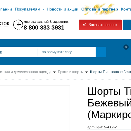
мпании
Покупателям
Новости и акции
Оптовый партнер
Конт
ток
многоканальный Владивосток
Заказать звонок
8 800 333 3931
0
по всему каталогу
етняя и демисезонная одежда
Брюки и шорты
Шорты Titan канвас Беже
Шорты Ti
Бежевый
(Маркир
артикул:
Б-412-2