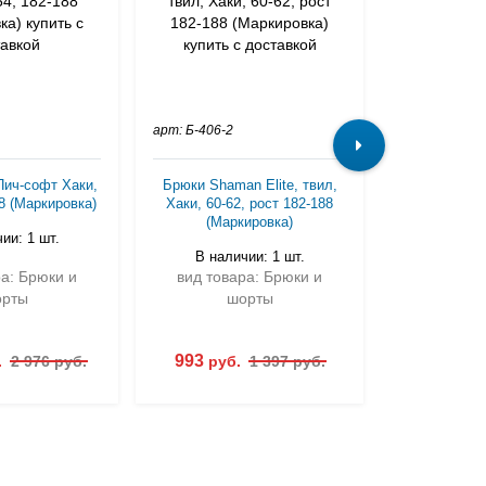
арт: Б-406-2
арт: Б-412-2
Пич-софт Хаки,
Брюки Shaman Elite, твил,
Шорты 
88 (Маркировка)
Хаки, 60-62, рост 182-188
Камуфл
(Маркировка)
(Мар
ии: 1 шт.
В наличии: 1 шт.
В нали
ра: Брюки и
вид товара: Брюки и
вид това
рты
шорты
ш
993
813
.
2 976 руб.
руб.
1 397 руб.
руб