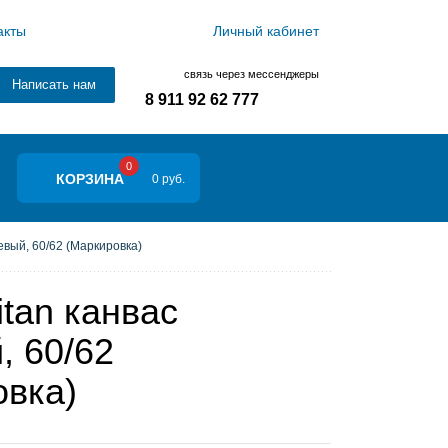
акты
Личный кабинет
связь через мессенджеры
Написать нам
8 911 92 62 777
0
КОРЗИНА
0 руб.
вый, 60/62 (Маркировка)
tan канвас
, 60/62
овка)