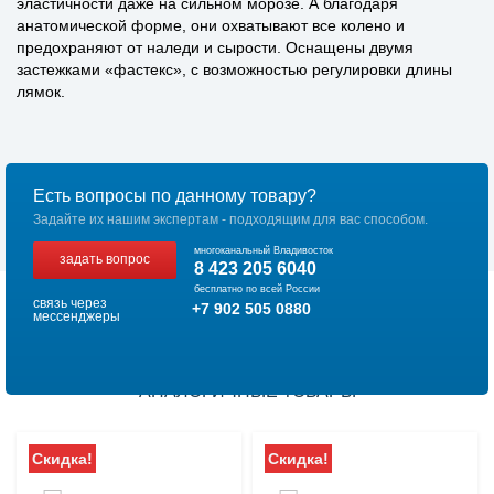
эластичности даже на сильном морозе. А благодаря
анатомической форме, они охватывают все колено и
предохраняют от наледи и сырости. Оснащены двумя
застежками «фастекс», с возможностью регулировки длины
лямок.
Есть вопросы по данному товару?
Задайте их нашим экспертам - подходящим для вас способом.
многоканальный Владивосток
задать вопрос
8 423 205 6040
бесплатно по всей России
связь через
+7 902 505 0880
мессенджеры
АНАЛОГИЧНЫЕ ТОВАРЫ
Скидка!
Скидка!