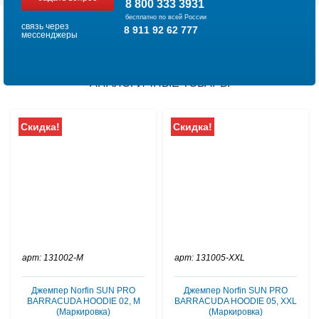
8 800 333 3931
бесплатно по всей России
связь через
8 911 92 62 777
мессенджеры
АНАЛОГИЧНЫЕ ТОВАРЫ
Скидка!
Скидка!
арт: 131002-M
арт: 131005-XXL
Джемпер Norfin SUN PRO
Джемпер Norfin SUN PRO
BARRACUDA HOODIE 02, M
BARRACUDA HOODIE 05, XXL
(Маркировка)
(Маркировка)