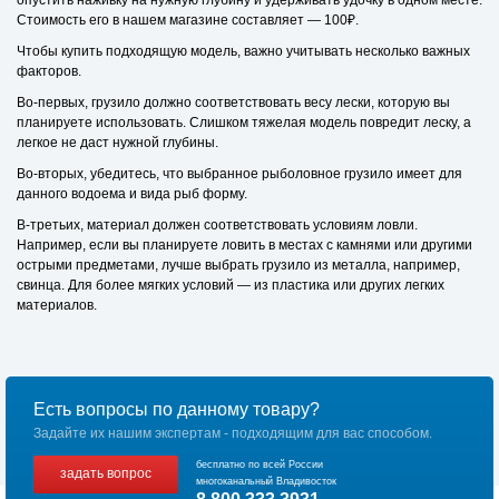
опустить наживку на нужную глубину и удерживать удочку в одном месте.
Стоимость его в нашем магазине составляет — 100₽.
Чтобы купить подходящую модель, важно учитывать несколько важных
факторов.
Во-первых, грузило должно соответствовать весу лески, которую вы
планируете использовать. Слишком тяжелая модель повредит леску, а
легкое не даст нужной глубины.
Во-вторых, убедитесь, что выбранное рыболовное грузило имеет для
данного водоема и вида рыб форму.
В-третьих, материал должен соответствовать условиям ловли.
Например, если вы планируете ловить в местах с камнями или другими
острыми предметами, лучше выбрать грузило из металла, например,
свинца. Для более мягких условий — из пластика или других легких
материалов.
Есть вопросы по данному товару?
Задайте их нашим экспертам - подходящим для вас способом.
бесплатно по всей России
задать вопрос
многоканальный Владивосток