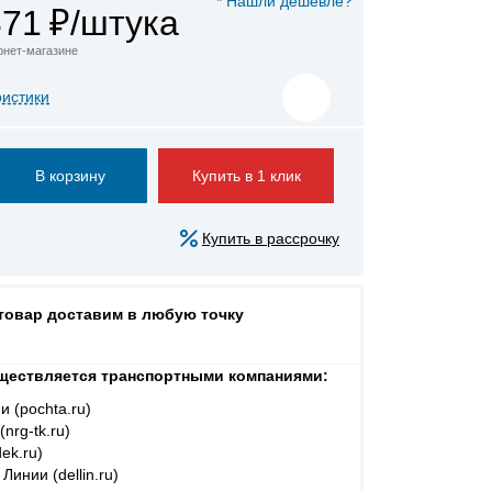
* Нашли дешевле?
871
₽/штука
ернет-магазине
ристики
Купить в 1 клик
Купить в рассрочку
 товар доставим в любую точку
ществляется транспортными компаниями:
и (pochta.ru)
nrg-tk.ru)
ek.ru)
Линии (dellin.ru)