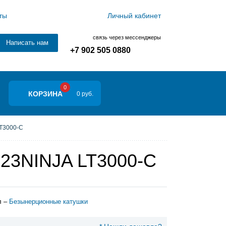
ты
Личный кабинет
связь через мессенджеры
Написать нам
+7 902 505 0880
0
КОРЗИНА
0 руб.
T3000-C
 23NINJA LT3000-C
л –
Безынерционные катушки