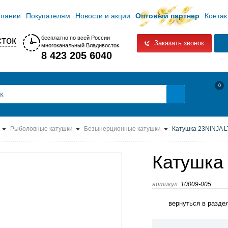
мпании
Покупателям
Новости и акции
Оптовый партнер
Контак
ток
бесплатно по всей России
Заказать звонок
многоканальный Владивосток
8 423 205 6040
0
Рыболовные катушки
Безынерционные катушки
Катушка 23NINJA L
Катушка
артикул:
10009-005
вернуться в разде