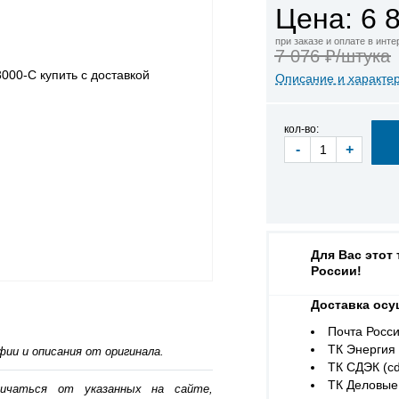
Цена: 6 
при заказе и оплате в инт
7 076 ₽/штука
Описание и характе
кол-во:
-
+
Для Вас этот
России!
Доставка осу
Почта Росси
ТК Энергия (
ии и описания от оригинала.
ТК СДЭК (cd
ТК Деловые 
личаться от указанных на сайте,