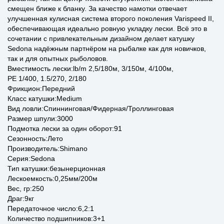
смещен ближе к бланку. За качество намотки отвечает
улучшенная кулисная система второго поколения Varispeed II,
обеспечивающая идеально ровную укладку лески. Всё это в
сочетании с привлекательным дизайном делает катушку
Sedona надёжным партнёром на рыбалке как для новичков,
так и для опытных рыболовов.
Вместимость лески:lb/m 2,5/180м, 3/150м, 4/100м,
PE 1/400, 1.5/270, 2/180
Фрикцион:Передний
Класс катушки:Medium
Вид ловли:Спиннинговая/Фидерная/Троллинговая
Размер шпули:3000
Подмотка лески за один оборот:91
Сезонность:Лето
Производитель:Shimano
Серия:Sedona
Тип катушки:безынерционная
Лескоемкость:0,25мм/200м
Вес, гр:250
Драг:9кг
Передаточное число:6,2:1
Количество подшипников:3+1