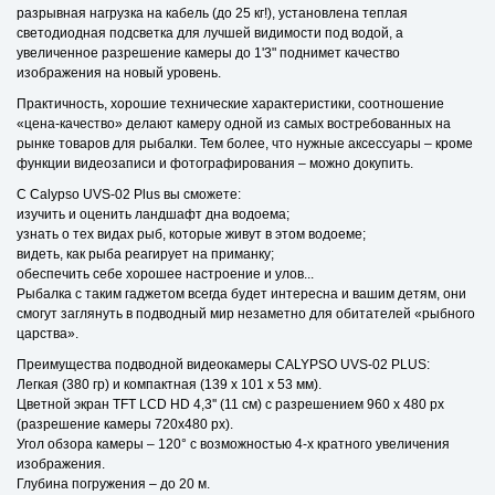
разрывная нагрузка на кабель (до 25 кг!), установлена теплая
светодиодная подсветка для лучшей видимости под водой, а
увеличенное разрешение камеры до 1'3" поднимет качество
изображения на новый уровень.
Практичность, хорошие технические характеристики, соотношение
«цена-качество» делают камеру одной из самых востребованных на
рынке товаров для рыбалки. Тем более, что нужные аксессуары – кроме
функции видеозаписи и фотографирования – можно докупить.
C Сalypso UVS-02 Plus вы сможете:
изучить и оценить ландшафт дна водоема;
узнать о тех видах рыб, которые живут в этом водоеме;
видеть, как рыба реагирует на приманку;
обеспечить себе хорошее настроение и улов...
Рыбалка с таким гаджетом всегда будет интересна и вашим детям, они
смогут заглянуть в подводный мир незаметно для обитателей «рыбного
царства».
Преимущества подводной видеокамеры CALYPSO UVS-02 PLUS:
Легкая (380 гр) и компактная (139 х 101 х 53 мм).
Цветной экран TFT LCD HD 4,3'' (11 см) с разрешением 960 х 480 px
(разрешение камеры 720х480 px).
Угол обзора камеры – 120° с возможностью 4-х кратного увеличения
изображения.
Глубина погружения – до 20 м.