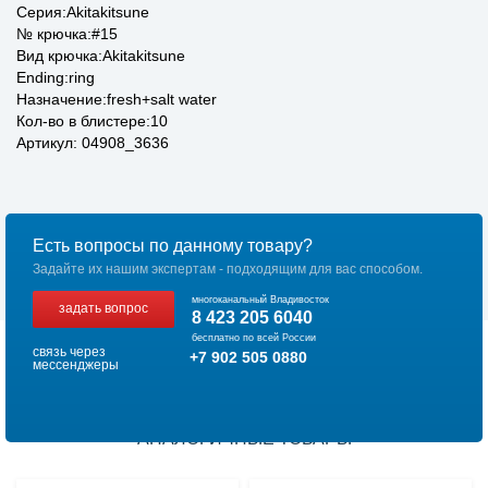
Серия:Akitakitsune
№ крючка:#15
Вид крючка:Akitakitsune
Ending:ring
Назначение:fresh+salt water
Кол-во в блистере:10
Артикул: 04908_3636
Есть вопросы по данному товару?
Задайте их нашим экспертам - подходящим для вас способом.
многоканальный Владивосток
задать вопрос
8 423 205 6040
бесплатно по всей России
связь через
+7 902 505 0880
мессенджеры
АНАЛОГИЧНЫЕ ТОВАРЫ