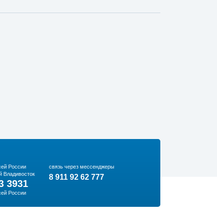
сей России
связь через мессенджеры
й Владивосток
8 911 92 62 777
3 3931
сей России