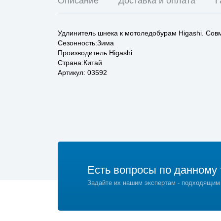
Описание
Доставка и оплата
Г
Удлинитель шнека к мотоледобурам Higashi. Сов
Сезонность:Зима
Производитель:Higashi
Страна:Китай
Артикул: 03592
Есть вопросы по данному 
Задайте их нашим экспертам - подходящим