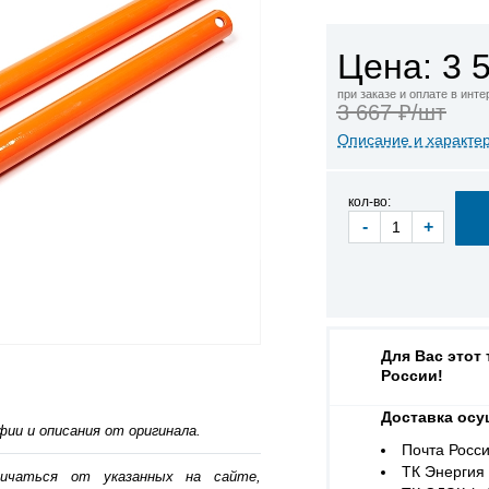
Цена: 3 
при заказе и оплате в инт
3 667 ₽/шт
Описание и характе
кол-во:
-
+
Для Вас этот
России!
Доставка осу
ии и описания от оригинала.
Почта Росси
ТК Энергия (
личаться от указанных на сайте,