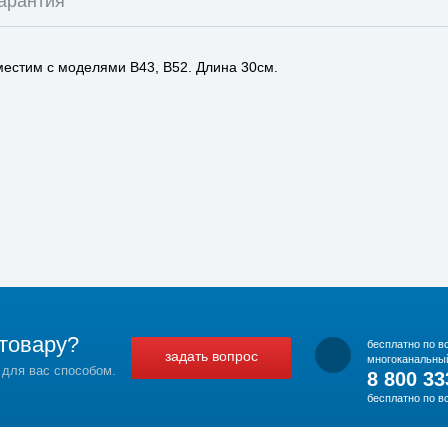
арантия
местим с моделями B43, B52. Длина 30см.
товару?
бесплатно по в
задать вопрос
многоканальны
 для вас способом.
8 800 33
бесплатно по в