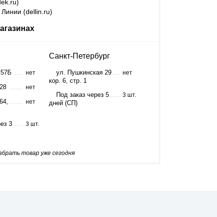
ek.ru)
Линии (dellin.ru)
агазинах
Санкт-Петербург
 57Б
ул. Пушкинская 29
нет
нет
кор. 6, стр. 1
 28
нет
Под заказ через 5
3 шт.
64,
нет
дней (СП)
ез 3
3 шт.
забрать товар уже сегодня