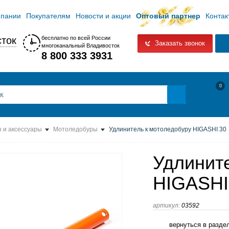
мпании
Покупателям
Новости и акции
Оптовый партнер
Контак
ток
бесплатно по всей России
Заказать звонок
многоканальный Владивосток
8 800 333 3931
0
 и аксессуары
Мотоледобуры
Удлинитель к мотоледобуру HIGASHI 30
Удлинит
HIGASHI
артикул:
03592
вернуться в разде