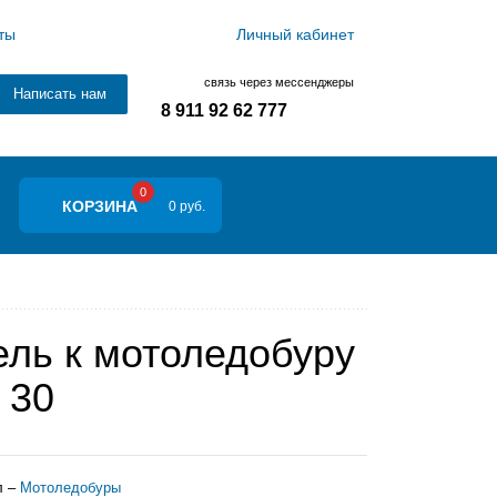
ты
Личный кабинет
связь через мессенджеры
Написать нам
8 911 92 62 777
0
КОРЗИНА
0 руб.
ель к мотоледобуру
 30
л –
Мотоледобуры