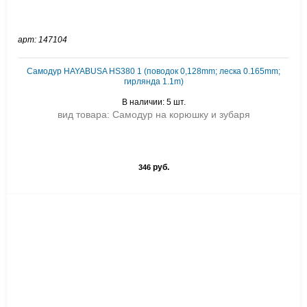
арт: 147104
Самодур HAYABUSA HS380 1 (поводок 0,128mm; леска 0.165mm;
гирлянда 1.1m)
В наличии: 5 шт.
вид товара: Самодур на корюшку и зубаря
руб.
346