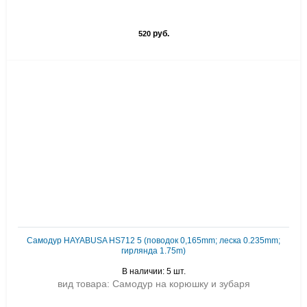
руб.
520
Самодур HAYABUSA HS712 5 (поводок 0,165mm; леска 0.235mm;
гирлянда 1.75m)
В наличии: 5 шт.
вид товара: Самодур на корюшку и зубаря