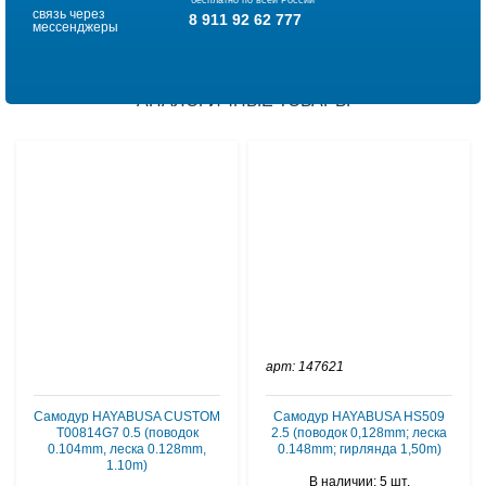
бесплатно по всей России
связь через
8 911 92 62 777
мессенджеры
АНАЛОГИЧНЫЕ ТОВАРЫ
арт: 147621
Самодур HAYABUSA CUSTOM
Самодур HAYABUSA HS509
T00814G7 0.5 (поводок
2.5 (поводок 0,128mm; леска
0.104mm, леска 0.128mm,
0.148mm; гирлянда 1,50m)
1.10m)
В наличии: 5 шт.