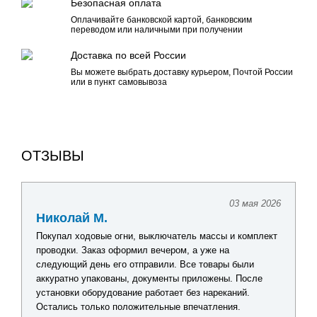
Безопасная оплата
Оплачивайте банковской картой, банковским
переводом или наличными при получении
Доставка по всей России
Вы можете выбрать доставку курьером, Почтой России
или в пункт самовывоза
ОТЗЫВЫ
 2026
24 апреля 2026
Павел Г.
лект
Искал комплект оборудования для обновления
лодочной электрики. Получил подробную консультацию
по каждому товару, помогли подобрать оптимальное
е
решение без лишних затрат. Видно, что сотрудники
действительно разбираются в продукции. После
получения заказа все проверил - качество отличное,