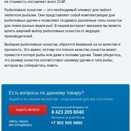
ее стоимость составляет всего 214₽.
Рыболовные оснастки — это необходимый элемент для любого
любителя рыбалки. Они представляют собой комплектующие для
рыболовных удочек и позволяют создавать различные типы оснасток
для ловли разных видов рыб. В нашем интернет-магазине вы можете
купить широкий выбор рыболовных оснасток от ведущих
производителей.
Выбирая рыболовные оснастки, обратите внимание на их качество и
прочность. Это важно, потому что плохое качество оснасток может
привести к потере рыбы или даже к поломке удочки. Также убедитесь,
что размер оснасток соответствует размеру удочки и типу рыбы,
которую вы собираетесь ловить.
Есть вопросы по данному товару?
Задайте их нашим экспертам - подходящим для вас способом.
многоканальный Владивосток
задать вопрос
8 423 205 6040
бесплатно по всей России
связь через
+7 902 505 0880
мессенджеры