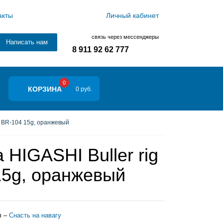
акты
Личный кабинет
связь через мессенджеры
Написать нам
8 911 92 62 777
0
КОРЗИНА
0 руб.
g BR-104 15g, оранжевый
 HIGASHI Buller rig
15g, оранжевый
л –
Снасть на навагу