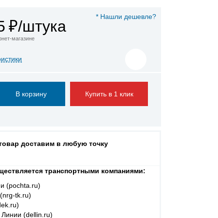
* Нашли дешевле?
5
₽/штука
ернет-магазине
ристики
Купить в 1 клик
 товар доставим в любую точку
ществляется транспортными компаниями:
и (pochta.ru)
nrg-tk.ru)
ek.ru)
Линии (dellin.ru)