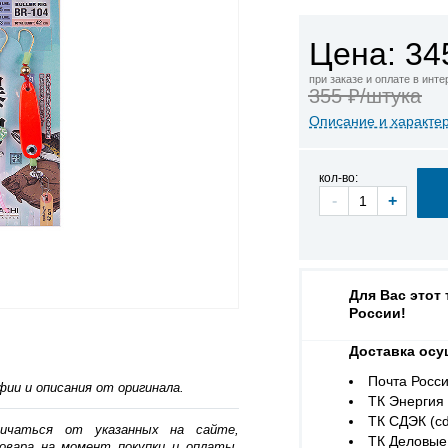
Цена: 34
при заказе и оплате в инт
355 ₽/штука
Описание и характе
кол-во:
-
+
Для Вас этот
России!
Доставка осу
Почта Росси
ии и описания от оригинала.
ТК Энергия (
ТК СДЭК (cd
личаться от указанных на сайте,
ТК Деловые 
овара на момент покупки и оплаты.