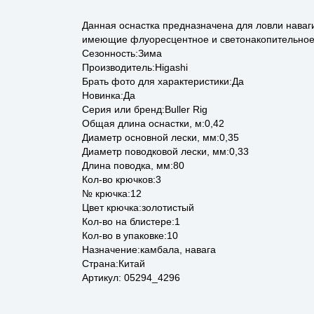
Данная оснастка предназначена для ловли наваги
имеющие флуоресцентное и светонакопительное св
Сезонность:Зима
Производитель:Higashi
Брать фото для характеристики:Да
Новинка:Да
Серия или бренд:Buller Rig
Общая длина оснастки, м:0,42
Диаметр основной лески, мм:0,35
Диаметр поводковой лески, мм:0,33
Длина поводка, мм:80
Кол-во крючков:3
№ крючка:12
Цвет крючка:золотистый
Кол-во на блистере:1
Кол-во в упаковке:10
Назначение:камбала, навага
Страна:Китай
Артикул: 05294_4296