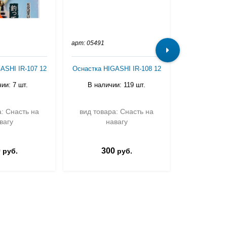
арт: 05491
арт: 05250_4
ASHI IR-107 12
Оснастка HIGASHI IR-108 12
Оснастка HIG
BR-
ии: 7 шт.
В наличии: 119 шт.
Светона
В налич
а: Снасть на
вид товара: Снасть на
вид товар
вагу
навагу
н
0
300
33
руб.
руб.