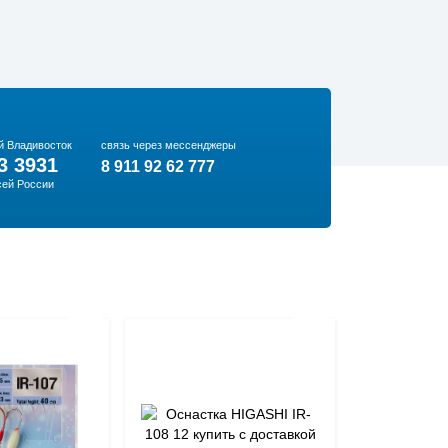
й Владивосток
связь через мессенджеры
3 3931
8 911 92 62 777
сей России