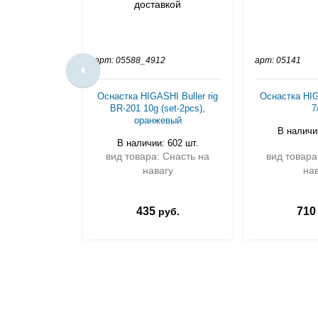
арт: 05588_4912
арт: 05141
Оснастка HIGASHI Buller rig
Оснастка HI
BR-201 10g (set-2pcs),
7
оранжевый
В наличии
В наличии: 602 шт.
вид товара: Снасть на
вид товара
навагу
нав
435
710
руб.