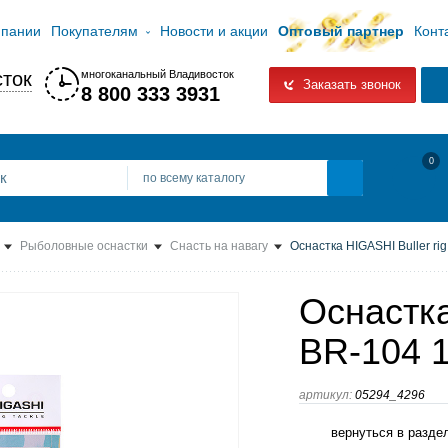
мпании
Покупателям
Новости и акции
Оптовый партнер
Конт
ток
многоканальный Владивосток
Заказать звонок
8 800 333 3931
0
по всему каталогу
Рыболовные оснастки
Снасть на навагу
Оснастка HIGASHI Buller ri
Оснастка
BR-104 
артикул:
05294_4296
вернуться в разде