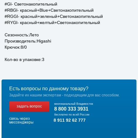
#Gl- Светонакопительный
#RBGl- красный+Blue+Светонакопительный
#RGGl- красный+зеленый+Светонакопительный
#RYGl- красный+желтый+Светонакопительный
Сезонность:Лето
Производитель:Higashi
Крючок:8/0
Кол-во в упаковке:3
Есть вопросы по данному товару?
Задайте их нашим экспертам - подходящим для вас способом.
многоканальный Владивосток
задать вопрос
8 800 333 3931
бесплатно по всей России
связь через
8 911 92 62 777
мессенджеры