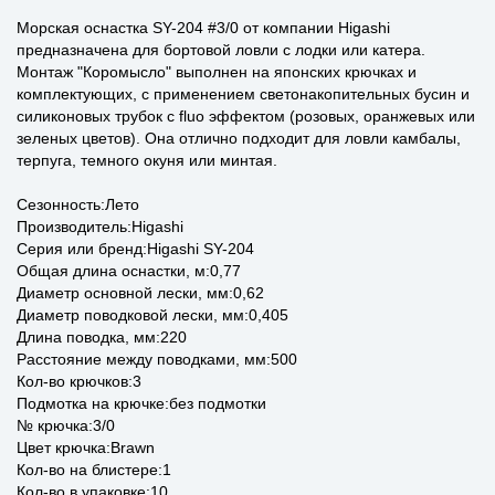
Морская оснастка SY-204 #3/0 от компании Higashi
предназначена для бортовой ловли с лодки или катера.
Монтаж "Коромысло" выполнен на японских крючках и
комплектующих, с применением светонакопительных бусин и
силиконовых трубок с fluo эффектом (розовых, оранжевых или
зеленых цветов). Она отлично подходит для ловли камбалы,
терпуга, темного окуня или минтая.
Сезонность:Лето
Производитель:Higashi
Серия или бренд:Higashi SY-204
Общая длина оснастки, м:0,77
Диаметр основной лески, мм:0,62
Диаметр поводковой лески, мм:0,405
Длина поводка, мм:220
Расстояние между поводками, мм:500
Кол-во крючков:3
Подмотка на крючке:без подмотки
№ крючка:3/0
Цвет крючка:Brawn
Кол-во на блистере:1
Кол-во в упаковке:10