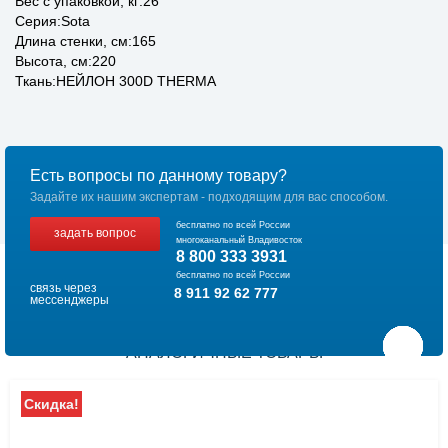
Вес с упаковкой, кг:26
Серия:Sota
Длина стенки, см:165
Высота, см:220
Ткань:НЕЙЛОН 300D THERMA
Есть вопросы по данному товару?
Задайте их нашим экспертам - подходящим для вас способом.
бесплатно по всей России
задать вопрос
многоканальный Владивосток
8 800 333 3931
бесплатно по всей России
связь через
8 911 92 62 777
мессенджеры
АНАЛОГИЧНЫЕ ТОВАРЫ
Скидка!