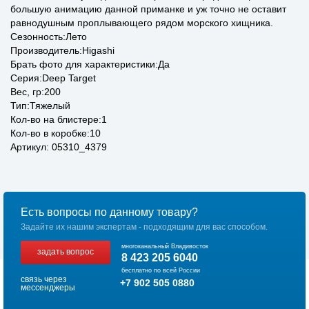
большую анимацию данной приманке и уж точно не оставит
равнодушным проплывающего рядом морского хищника.
Сезонность:Лето
Производитель:Higashi
Брать фото для характеристики:Да
Серия:Deep Target
Вес, гр:200
Тип:Тяжелый
Кол-во на блистере:1
Кол-во в коробке:10
Артикул: 05310_4379
Есть вопросы по данному товару?
Задайте их нашим экспертам - подходящим для вас способом.
многоканальный Владивосток
задать вопрос
8 423 205 6040
бесплатно по всей России
связь через
+7 902 505 0880
мессенджеры