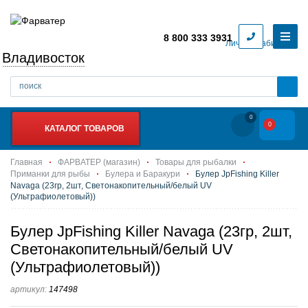
8 800 333 3931
Личный кабинет
Владивосток
0
0
КАТАЛОГ ТОВАРОВ
Главная
ФАРВАТЕР (магазин)
Товары для рыбалки
Приманки для рыбы
Булера и Баракури
Булер JpFishing Killer
Navaga (23гр, 2шт, Светонакопительный/белый UV
(Ультрафиолетовый))
Булер JpFishing Killer Navaga (23гр, 2шт,
Светонакопительный/белый UV
(Ультрафиолетовый))
артикул:
147498