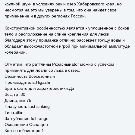
крупной щуки в условиях рек и озер Хабаровского края, но
несмотря на это мы уверены в том, что она найдет свое
применение и в других регионах России.
Конструктивной особенностью является - уплощенное с боков
тело и расположение на спине крепления для лески,
благодаря этому приманка отлично рассекает толщу воды и
обладает высокочастотной игрой при минимальной амплитуде
колебаний.
Отметим, что раттлины Pкрасныйator можно с успехом
применять для ловли со льда в отвес.
Сезонность:Всесезонный
Производитель:Higashi
Брать фото для характеристики:Да
Вес, гр :30
Длина, мм:75
Плавучесть:fast sinking
Тип:rattlin
Заглубление:full range
Оснащение:Оснащен
Кол-во в блистере:1